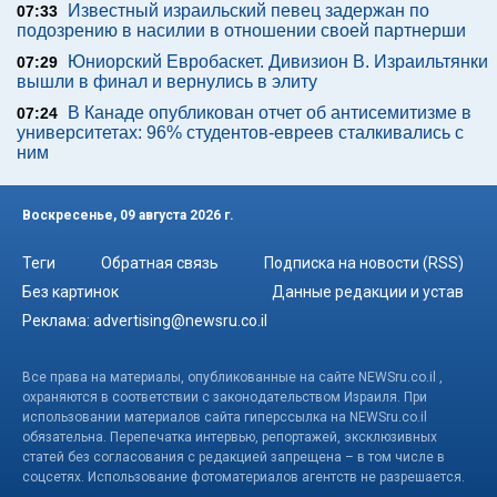
Известный израильский певец задержан по
07:33
подозрению в насилии в отношении своей партнерши
Юниорский Евробаскет. Дивизион В. Израильтянки
07:29
вышли в финал и вернулись в элиту
В Канаде опубликован отчет об антисемитизме в
07:24
университетах: 96% студентов-евреев сталкивались с
ним
Воскресенье, 09 августа 2026 г.
Теги
Обратная связь
Подписка на новости (RSS)
Без картинок
Данные редакции и устав
Реклама:
advertising@newsru.co.il
Все права на материалы, опубликованные на сайте NEWSru.co.il ,
охраняются в соответствии с законодательством Израиля. При
использовании материалов сайта гиперссылка на NEWSru.co.il
обязательна. Перепечатка интервью, репортажей, эксклюзивных
статей без согласования с редакцией запрещена – в том числе в
соцсетях. Использование фотоматериалов агентств не разрешается.