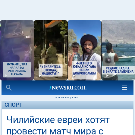
ИСПАНЕЦ ЗРЯ
НАПАЛ НА
РЕЗЕРВИСТА
ЦАХАЛА
29 ИЮЛЯ 2007
|
07:04
СПОРТ
Чилийские евреи хотят
провести матч мира с