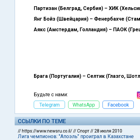
Партизан (Белград, Сербия) – ХИК (Хельси
Янг Бойз (Швейцария) – Фенербахче (Стамб
Аякс (Амстердам, Голландия) – ПАОК (Грец
Брага (Португалия) – Селтик (Глазго, Шотл
Будьте с нами:
Telegram
WhatsApp
Facebook
ССЫЛКИ ПО ТЕМЕ
//
https://www.newsru.co.il/
//
Спорт
//
28 июля 2010
Лига чемпионов: "Апоэль" проиграл в Казахстане