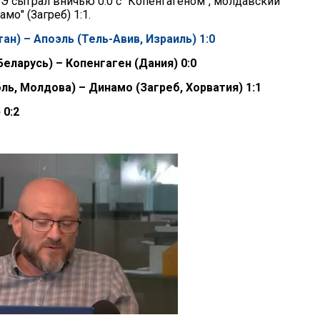
Э сыграл вничью 0:0 с "Копенгагеном", молдавский
мо" (Загреб) 1:1.
ан) – Апоэль (Тель-Авив, Израиль) 1:0
Беларусь) – Копенгаген (Дания) 0:0
ь, Молдова) – Динамо (Загреб, Хорватия) 1:1
 0:2