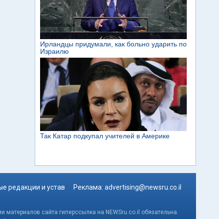
е редакции и устав
Реклама:
advertising@newsru.co.il
и материалов сайта гиперссылка на NEWSru.co.il обязательна.