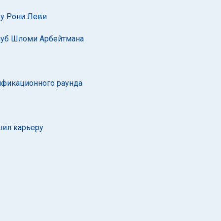
ду Рони Леви
луб Шломи Арбейтмана
лификационного раунда
шил карьеру