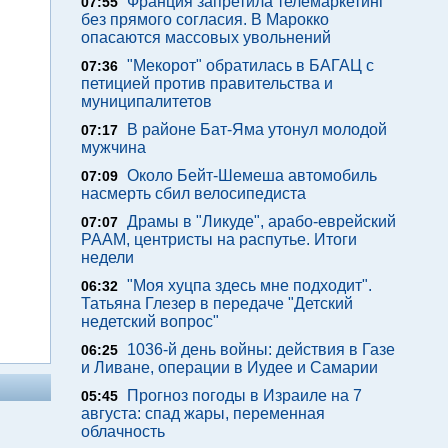
Франция запретила телемаркетинг
07:55
без прямого согласия. В Марокко
опасаются массовых увольнений
"Мекорот" обратилась в БАГАЦ с
07:36
петицией против правительства и
муниципалитетов
В районе Бат-Яма утонул молодой
07:17
мужчина
Около Бейт-Шемеша автомобиль
07:09
насмерть сбил велосипедиста
Драмы в "Ликуде", арабо-еврейский
07:07
РААМ, центристы на распутье. Итоги
недели
"Моя хуцпа здесь мне подходит".
06:32
Татьяна Глезер в передаче "Детский
недетский вопрос"
1036-й день войны: действия в Газе
06:25
и Ливане, операции в Иудее и Самарии
Прогноз погоды в Израиле на 7
05:45
августа: спад жары, переменная
облачность