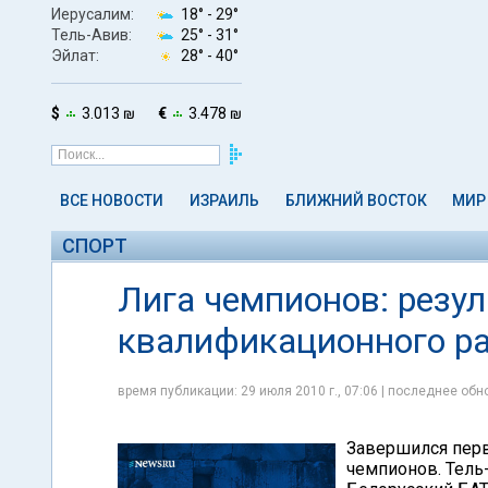
Иерусалим:
18° -
29°
Тель-Авив:
25° -
31°
Эйлат:
28° -
40°
$
3.013 ₪
€
3.478 ₪
ВСЕ НОВОСТИ
ИЗРАИЛЬ
БЛИЖНИЙ ВОСТОК
МИР
СПОРТ
Лига чемпионов: резул
квалификационного р
время публикации: 29 июля 2010 г., 07:06 | последнее обно
Завершился перв
чемпионов. Тель-