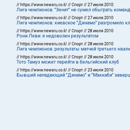
//
https://www.newsru.co.il/
//
Спорт
//
27 июля 2010
Лига чемпионов: "Зенит" не сумел обыграть коман
//
https://www.newsru.co.il/
//
Спорт
//
27 июля 2010
Лига чемпионов: киевское "Динамо" разгромило к
//
https://www.newsru.co.il/
//
Спорт
//
28 июля 2010
Рони Леви: я недоволен результатом
//
https://www.newsru.co.il/
//
Спорт
//
28 июля 2010
Лига чемпионов: результаты матчей третьего ква
//
https://www.newsru.co.il/
//
Спорт
//
28 июля 2010
Тото Тамуз может перейти в бельгийский клуб
//
https://www.newsru.co.il/
//
Спорт
//
23 июля 2010
Бывший нападающий "Динамо" и "Маккаби" завер