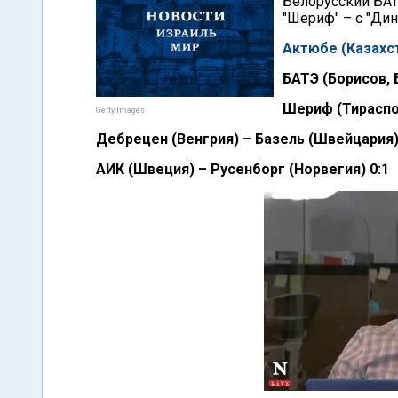
Белорусский БАТ
"Шериф" – с "Дина
Актюбе (Казахст
БАТЭ (Борисов, 
Шериф (Тираспол
Getty Images
Дебрецен (Венгрия) – Базель (Швейцария)
АИК (Швеция) – Русенборг (Норвегия) 0:1