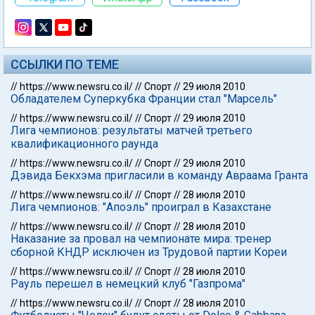
ССЫЛКИ ПО ТЕМЕ
//
https://www.newsru.co.il/
//
Спорт
//
29 июля 2010
Обладателем Суперкубка Франции стал "Марсель"
//
https://www.newsru.co.il/
//
Спорт
//
29 июля 2010
Лига чемпионов: результаты матчей третьего
квалификационного раунда
//
https://www.newsru.co.il/
//
Спорт
//
29 июля 2010
Дэвида Бекхэма пригласили в команду Авраама Гранта
//
https://www.newsru.co.il/
//
Спорт
//
28 июля 2010
Лига чемпионов: "Апоэль" проиграл в Казахстане
//
https://www.newsru.co.il/
//
Спорт
//
28 июля 2010
Наказание за провал на чемпионате мира: тренер
сборной КНДР исключен из Трудовой партии Кореи
//
https://www.newsru.co.il/
//
Спорт
//
28 июля 2010
Рауль перешел в немецкий клуб "Газпрома"
//
https://www.newsru.co.il/
//
Спорт
//
28 июля 2010