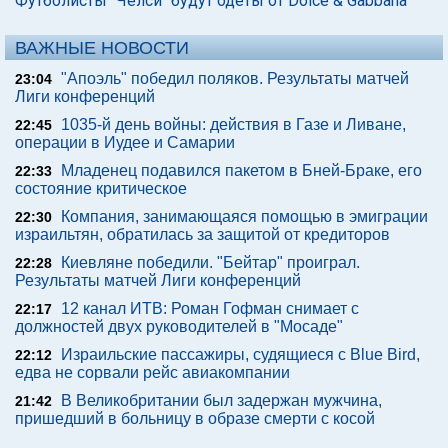
Футболисты "Челси" будут одеты от Dolce & Gabbana
ВАЖНЫЕ НОВОСТИ
"Апоэль" победил поляков. Результаты матчей
23:04
Лиги конференций
1035-й день войны: действия в Газе и Ливане,
22:45
операции в Иудее и Самарии
Младенец подавился пакетом в Бней-Браке, его
22:33
состояние критическое
Компания, занимающаяся помощью в эмиграции
22:30
израильтян, обратилась за защитой от кредиторов
Киевляне победили. "Бейтар" проиграл.
22:28
Результаты матчей Лиги конференций
12 канал ИТВ: Роман Гофман снимает с
22:17
должностей двух руководителей в "Мосаде"
Израильские пассажиры, судящиеся с Blue Bird,
22:12
едва не сорвали рейс авиакомпании
В Великобритании был задержан мужчина,
21:42
пришедший в больницу в образе смерти с косой