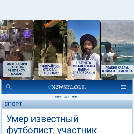
ИСПАНЕЦ ЗРЯ
НАПАЛ НА
РЕЗЕРВИСТА
ЦАХАЛА
29 ИЮНЯ 2024
|
08:14
СПОРТ
Умер известный
футболист, участник