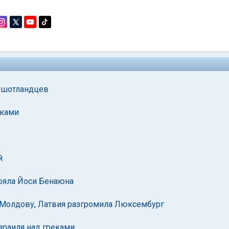
а шотландцев
рками
й
еряла Йоси Бенаюна
 Молдову, Латвия разгромила Люксембург
зраиля над греками