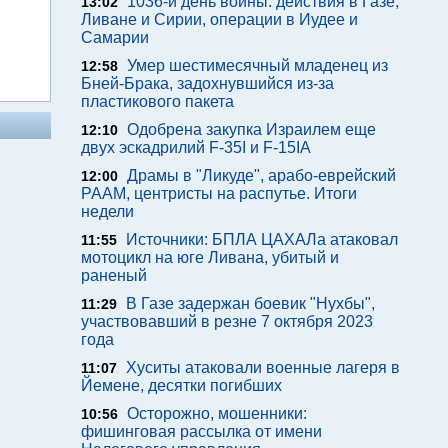
1036-й день войны: действия в Газе,
13:02
Ливане и Сирии, операции в Иудее и
Самарии
Умер шестимесячный младенец из
12:58
Бней-Брака, задохнувшийся из-за
пластикового пакета
Одобрена закупка Израилем еще
12:10
двух эскадрилий F-35I и F-15IA
Драмы в "Ликуде", арабо-еврейский
12:00
РААМ, центристы на распутье. Итоги
недели
Источники: БПЛА ЦАХАЛа атаковал
11:55
мотоцикл на юге Ливана, убитый и
раненый
В Газе задержан боевик "Нухбы",
11:29
участвовавший в резне 7 октября 2023
года
Хуситы атаковали военные лагеря в
11:07
Йемене, десятки погибших
Осторожно, мошенники:
10:56
фишинговая рассылка от имени