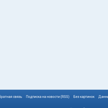
братная связь
Подписка на новости (RSS)
Без картинок
Данны