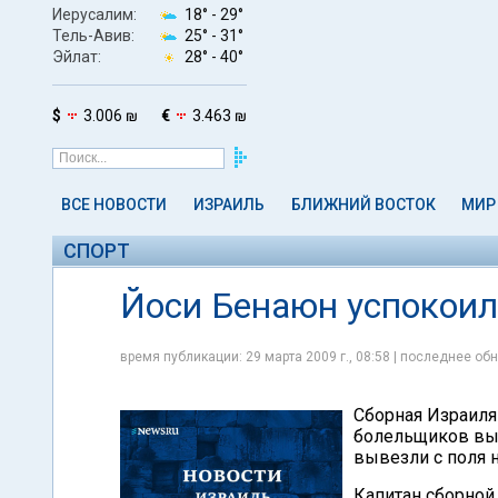
Иерусалим:
18° -
29°
Тель-Авив:
25° -
31°
Эйлат:
28° -
40°
$
3.006 ₪
€
3.463 ₪
ВСЕ НОВОСТИ
ИЗРАИЛЬ
БЛИЖНИЙ ВОСТОК
МИР
СПОРТ
Йоси Бенаюн успокоил
время публикации: 29 марта 2009 г., 08:58 | последнее обн
Сборная Израиля
болельщиков выз
вывезли с поля 
Капитан сборной