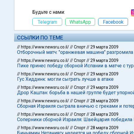
Будьте с нами:
Telegram
WhatsApp
Facebook
ССЫЛКИ ПО ТЕМЕ
//
https://www.newsru.co.il/
//
Спорт
//
29 марта 2009
Отборочный матч: "оранжевая машина" разгромил
//
https://www.newsru.co.il/
//
Спорт
//
29 марта 2009
Пике принес победу сборной Испании в матче с ту
//
https://www.newsru.co.il/
//
Спорт
//
29 марта 2009
Гус Хиддинк: могли сыграть лучше в атаке
//
https://www.newsru.co.il/
//
Спорт
//
29 марта 2009
Дрор Каштан: борьба в нашей группе будет упорно
//
https://www.newsru.co.il/
//
Спорт
//
28 марта 2009
Сборная Израиля сыграла вничью с греками и пот
//
https://www.newsru.co.il/
//
Спорт
//
28 марта 2009
Соперники сборной Израиля: Швейцария победила
//
https://www.newsru.co.il/
//
Спорт
//
28 марта 2009
Биньямин Нетаниягу надеется на победу сборной И