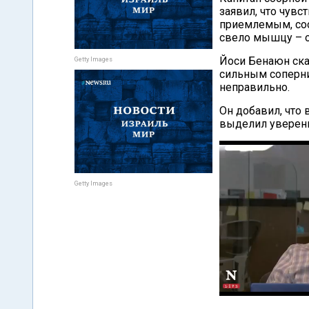
заявил, что чувс
приемлемым, с
свело мышцу – о
Йоси Бенаюн ска
Getty Images
сильным соперни
неправильно.
Он добавил, что
выделил уверенн
Getty Images