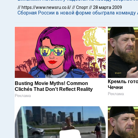
//
https://www.newsru.co.il/
//
Спорт
//
28 марта 2009
Сборная России в новой форме обыграла команду
Кремль гот
Busting Movie Myths! Common
Чечни
Clichés That Don't Reflect Reality
Реклама
Реклама