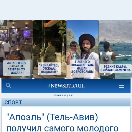
ИСПАНЕЦ ЗРЯ
НАПАЛ НА
РЕЗЕРВИСТА
ЦАХАЛА
29 МАЯ 2007
|
05:21
СПОРТ
"Апоэль" (Тель-Авив)
получил самого молодого