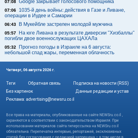
Google закрывает голосового помощника
07:08
1035-й день войны: действия в Газе и Ливане,
07:06
операции в Иудее и Самарии
В Мукейбле застрелен молодой мужчина
06:43
На юге Ливана в результате диверсии "Хизбаллы"
05:57
погибли двое военнослужащих ЦАХАЛа
Прогноз погоды в Израиле на 6 августа:
05:32
небольшой спад жары, переменная облачность
Четверг, 06 августа 2026 г.
Теги
Обратная связь
Подписка на новости (RSS)
Без картинок
Данные редакции и устав
Реклама:
advertising@newsru.co.il
Все права на материалы, опубликованные на сайте NEWSru.co.il ,
охраняются в соответствии с законодательством Израиля. При
использовании материалов сайта гиперссылка на NEWSru.co.il
обязательна. Перепечатка интервью, репортажей, эксклюзивных
статей без согласования с редакцией запрещена – в том числе в