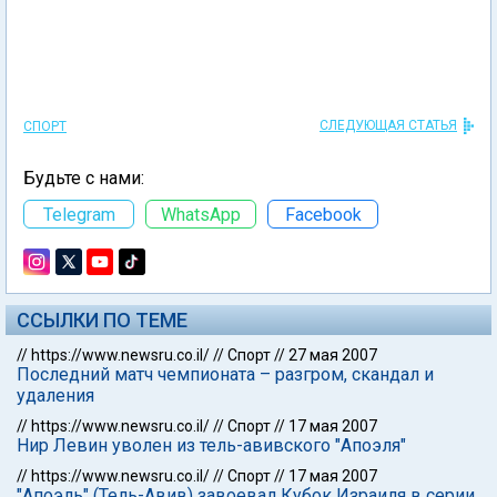
СЛЕДУЮЩАЯ СТАТЬЯ
СПОРТ
Будьте с нами:
Telegram
WhatsApp
Facebook
ССЫЛКИ ПО ТЕМЕ
//
https://www.newsru.co.il/
//
Спорт
//
27 мая 2007
Последний матч чемпионата – разгром, скандал и
удаления
//
https://www.newsru.co.il/
//
Спорт
//
17 мая 2007
Нир Левин уволен из тель-авивского "Апоэля"
//
https://www.newsru.co.il/
//
Спорт
//
17 мая 2007
"Апоэль" (Тель-Авив) завоевал Кубок Израиля в серии