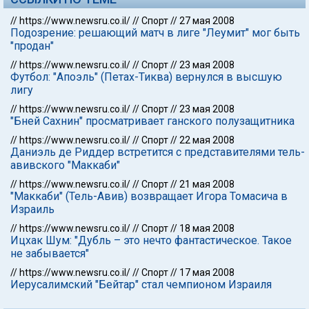
//
https://www.newsru.co.il/
//
Спорт
//
27 мая 2008
Подозрение: решающий матч в лиге "Леумит" мог быть
"продан"
//
https://www.newsru.co.il/
//
Спорт
//
23 мая 2008
Футбол: "Апоэль" (Петах-Тиква) вернулся в высшую
лигу
//
https://www.newsru.co.il/
//
Спорт
//
23 мая 2008
"Бней Сахнин" просматривает ганского полузащитника
//
https://www.newsru.co.il/
//
Спорт
//
22 мая 2008
Даниэль де Риддер встретится с представителями тель-
авивского "Маккаби"
//
https://www.newsru.co.il/
//
Спорт
//
21 мая 2008
"Маккаби" (Тель-Авив) возвращает Игора Томасича в
Израиль
//
https://www.newsru.co.il/
//
Спорт
//
18 мая 2008
Ицхак Шум: "Дубль – это нечто фантастическое. Такое
не забывается"
//
https://www.newsru.co.il/
//
Спорт
//
17 мая 2008
Иерусалимский "Бейтар" стал чемпионом Израиля