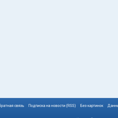
братная связь
Подписка на новости (RSS)
Без картинок
Данны