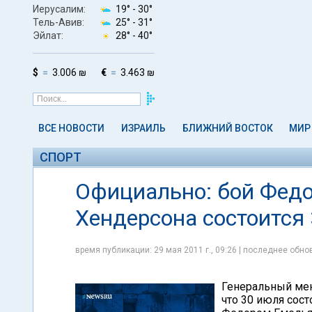
Иерусалим:
19° -
30°
Тель-Авив:
25° -
31°
Эйлат:
28° -
40°
$
3.006 ₪
€
3.463 ₪
ВСЕ НОВОСТИ
ИЗРАИЛЬ
БЛИЖНИЙ ВОСТОК
МИР
СПОРТ
Официально: бой Федо
Хендерсона состоится
время публикации: 29 мая 2011 г., 09:26 | последнее обнов
Генеральный мен
что 30 июля сос