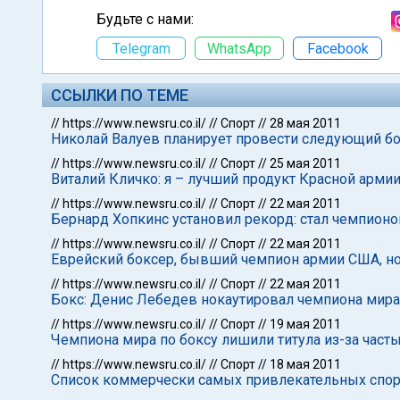
Будьте с нами:
Telegram
WhatsApp
Facebook
ССЫЛКИ ПО ТЕМЕ
//
https://www.newsru.co.il/
//
Спорт
//
28 мая 2011
Николай Валуев планирует провести следующий бо
//
https://www.newsru.co.il/
//
Спорт
//
25 мая 2011
Виталий Кличко: я – лучший продукт Красной арми
//
https://www.newsru.co.il/
//
Спорт
//
22 мая 2011
Бернард Хопкинс установил рекорд: стал чемпионом
//
https://www.newsru.co.il/
//
Спорт
//
22 мая 2011
Еврейский боксер, бывший чемпион армии США, но
//
https://www.newsru.co.il/
//
Спорт
//
22 мая 2011
Бокс: Денис Лебедев нокаутировал чемпиона мира
//
https://www.newsru.co.il/
//
Спорт
//
19 мая 2011
Чемпиона мира по боксу лишили титула из-за част
//
https://www.newsru.co.il/
//
Спорт
//
18 мая 2011
Список коммерчески самых привлекательных спорт