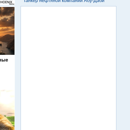
танкер нефтяной компании Абу-Даби
ьные