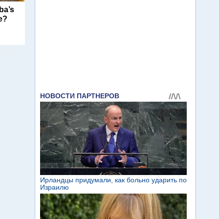
ba’s
e?