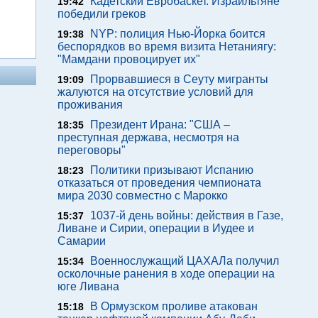
Кадетский Евробаскет. Израильтяне
19:42
победили греков
NYP: полиция Нью-Йорка боится
19:38
беспорядков во время визита Нетаниягу:
"Мамдани провоцирует их"
Прорвавшиеся в Сеуту мигранты
19:09
жалуются на отсутствие условий для
проживания
Президент Ирана: "США –
18:35
преступная держава, несмотря на
переговоры"
Политики призывают Испанию
18:23
отказаться от проведения чемпионата
мира 2030 совместно с Марокко
1037-й день войны: действия в Газе,
15:37
Ливане и Сирии, операции в Иудее и
Самарии
Военнослужащий ЦАХАЛа получил
15:34
осколочные ранения в ходе операции на
юге Ливана
В Ормузском проливе атакован
15:18