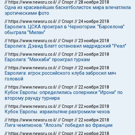
//
https://www.newsru.co.il/
//
Спорт
//
28 ноября 2018
Одна из красивейших баскетболисток мира впечатлила
эротическими фото
//
https://www.newsru.co.il/
//
Спорт
//
24 ноября 2018
Евролига. ЦСКА проиграл в Черногории. "Барселона"
обыграла "Милан"
//
https://www.newsru.co.il/
//
Спорт
//
23 ноября 2018
Евролига: Дэвид Блатт остановил мадридский "Реал"
//
https://www.newsru.co.il/
//
Спорт
//
23 ноября 2018
Евролига: "Маккаби" проиграл туркам
//
https://www.newsru.co.il/
//
Спорт
//
22 ноября 2018
Евролига: игрок российского клуба забросил мяч
головой
//
https://www.newsru.co.il/
//
Спорт
//
22 ноября 2018
Кубок Европы: определились соперники "Ирони" по
второму раунду турнира
//
https://www.newsru.co.il/
//
Спорт
//
22 ноября 2018
Кубок Европы: израильтяне разгромили чехов
//
https://www.newsru.co.il/
//
Спорт
//
22 ноября 2018
Лига чемпионов: "Апоэль" победил во Франции
//
https://www.newsru.co.il/
//
Спорт
//
22 ноября 2018