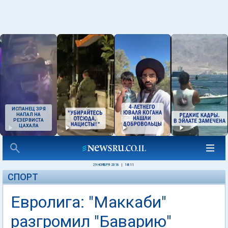
ИСПАНЕЦ ЗРЯ
НАПАЛ НА
РЕЗЕРВИСТА
ЦАХАЛА
29 НОЯБРЯ 2018
|
18:11
СПОРТ
Евролига: "Маккаби"
разгромил "Баварию"