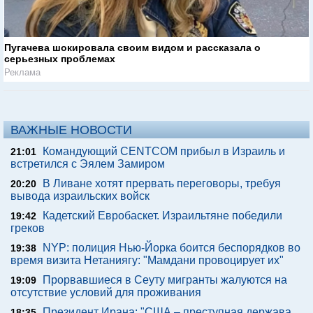
Пугачева шокировала своим видом и рассказала о
серьезных проблемах
Реклама
ВАЖНЫЕ НОВОСТИ
Командующий CENTCOM прибыл в Израиль и
21:01
встретился с Эялем Замиром
В Ливане хотят прервать переговоры, требуя
20:20
вывода израильских войск
Кадетский Евробаскет. Израильтяне победили
19:42
греков
NYP: полиция Нью-Йорка боится беспорядков во
19:38
время визита Нетаниягу: "Мамдани провоцирует их"
Прорвавшиеся в Сеуту мигранты жалуются на
19:09
отсутствие условий для проживания
Президент Ирана: "США – преступная держава,
18:35