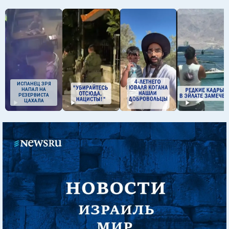
ИСПАНЕЦ ЗРЯ
НАПАЛ НА
РЕЗЕРВИСТА
ЦАХАЛА