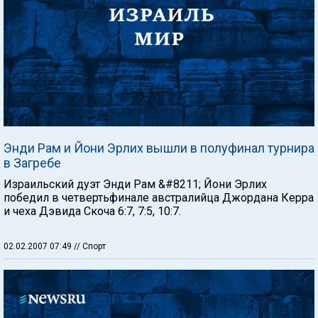
Энди Рам и Йони Эрлих вышли в полуфинал турнира
в Загребе
Израильский дуэт Энди Рам &#8211; Йони Эрлих
победил в четвертьфинале австралийца Джордана Керра
и чеха Дэвида Скоча 6:7, 7:5, 10:7.
02.02.2007 07:49
// Спорт