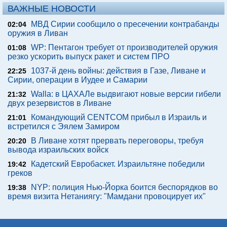
ВАЖНЫЕ НОВОСТИ
МВД Сирии сообщило о пресечении контрабанды
02:04
оружия в Ливан
WP: Пентагон требует от производителей оружия
01:08
резко ускорить выпуск ракет и систем ПРО
1037-й день войны: действия в Газе, Ливане и
22:25
Сирии, операции в Иудее и Самарии
Walla: в ЦАХАЛе выдвигают новые версии гибели
21:32
двух резервистов в Ливане
Командующий CENTCOM прибыл в Израиль и
21:01
встретился с Эялем Замиром
В Ливане хотят прервать переговоры, требуя
20:20
вывода израильских войск
Кадетский Евробаскет. Израильтяне победили
19:42
греков
NYP: полиция Нью-Йорка боится беспорядков во
19:38
время визита Нетаниягу: "Мамдани провоцирует их"