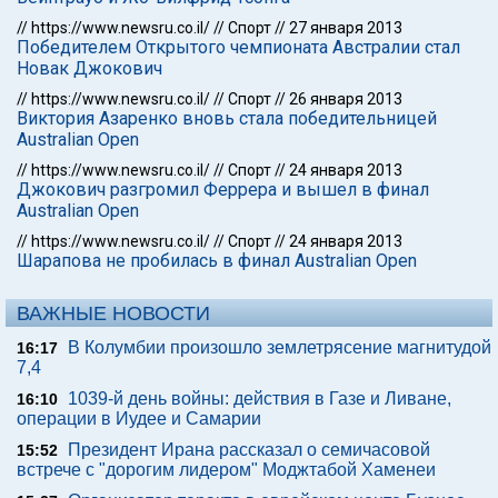
//
https://www.newsru.co.il/
//
Спорт
//
27 января 2013
Победителем Открытого чемпионата Австралии стал
Новак Джокович
//
https://www.newsru.co.il/
//
Спорт
//
26 января 2013
Виктория Азаренко вновь стала победительницей
Australian Open
//
https://www.newsru.co.il/
//
Спорт
//
24 января 2013
Джокович разгромил Феррера и вышел в финал
Australian Open
//
https://www.newsru.co.il/
//
Спорт
//
24 января 2013
Шарапова не пробилась в финал Australian Open
ВАЖНЫЕ НОВОСТИ
В Колумбии произошло землетрясение магнитудой
16:17
7,4
1039-й день войны: действия в Газе и Ливане,
16:10
операции в Иудее и Самарии
Президент Ирана рассказал о семичасовой
15:52
встрече с "дорогим лидером" Моджтабой Хаменеи