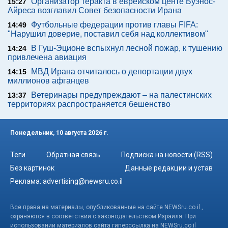
Организатор теракта в еврейском центе Буэнос-
15:27
Айреса возглавил Совет безопасности Ирана
Футбольные федерации против главы FIFA:
14:49
"Нарушил доверие, поставил себя над коллективом"
В Гуш-Эционе вспыхнул лесной пожар, к тушению
14:24
привлечена авиация
МВД Ирана отчиталось о депортации двух
14:15
миллионов афганцев
Ветеринары предупреждают – на палестинских
13:37
территориях распространяется бешенство
Понедельник, 10 августа 2026 г.
Теги
Обратная связь
Подписка на новости (RSS)
Без картинок
Данные редакции и устав
Реклама:
advertising@newsru.co.il
Все права на материалы, опубликованные на сайте NEWSru.co.il ,
охраняются в соответствии с законодательством Израиля. При
использовании материалов сайта гиперссылка на NEWSru.co.il