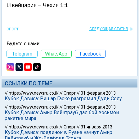
Швейцария – Чехия 1:1
СЛЕДУЮЩАЯ СТАТЬЯ
СПОРТ
Будьте с нами:
Telegram
WhatsApp
Facebook
ССЫЛКИ ПО ТЕМЕ
//
https://www.newsru.co.il/
//
Спорт
//
01 февраля 2013
Кубок Дэвиса: Ришар Гаске разгромил Дуди Селу
//
https://www.newsru.co.il/
//
Спорт
//
01 февраля 2013
Кубок Дэвиса: Амир Вейнтрауб дал бой восьмой
ракетке мира
//
https://www.newsru.co.il/
//
Спорт
//
31 января 2013
Кубок Дэвиса: поединок в Руане начнут Амир
Вейнтрауб и Жо-Вилфрид Тсонга