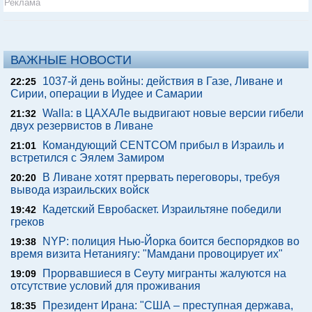
Реклама
ВАЖНЫЕ НОВОСТИ
1037-й день войны: действия в Газе, Ливане и
22:25
Сирии, операции в Иудее и Самарии
Walla: в ЦАХАЛе выдвигают новые версии гибели
21:32
двух резервистов в Ливане
Командующий CENTCOM прибыл в Израиль и
21:01
встретился с Эялем Замиром
В Ливане хотят прервать переговоры, требуя
20:20
вывода израильских войск
Кадетский Евробаскет. Израильтяне победили
19:42
греков
NYP: полиция Нью-Йорка боится беспорядков во
19:38
время визита Нетаниягу: "Мамдани провоцирует их"
Прорвавшиеся в Сеуту мигранты жалуются на
19:09
отсутствие условий для проживания
Президент Ирана: "США – преступная держава,
18:35