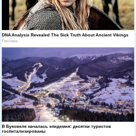
DNA Analysis Revealed The Sick Truth About Ancient Vikings
Реклама
В Буковеле началась эпидемия: десятки туристов
госпитализированы