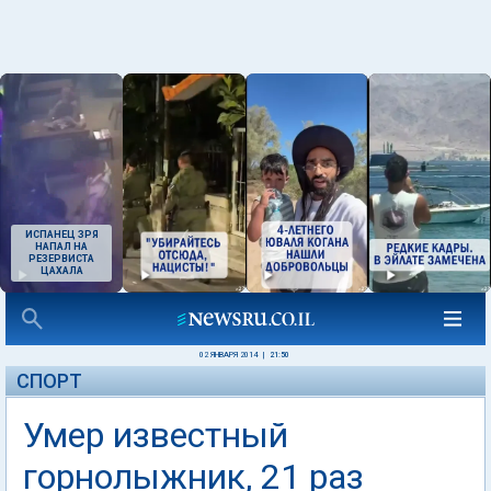
ИСПАНЕЦ ЗРЯ
НАПАЛ НА
РЕЗЕРВИСТА
ЦАХАЛА
02 ЯНВАРЯ 2014
|
21:50
СПОРТ
Умер известный
горнолыжник, 21 раз