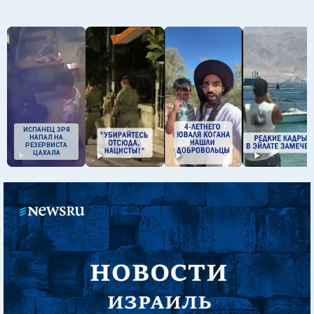
ИСПАНЕЦ ЗРЯ
НАПАЛ НА
РЕЗЕРВИСТА
ЦАХАЛА