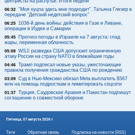
центристы на распутье. Итоги недели
"Моя хуцпа здесь мне подходит". Татьяна Глезер в
06:32
передаче "Детский недетский вопрос"
1036-й день войны: действия в Газе и Ливане,
06:25
операции в Иудее и Самарии
Прогноз погоды в Израиле на 7 августа: спад
05:45
жары, переменная облачность
WSJ: разведка США допускает ограниченную
05:08
атаку России на страну NATO в ближайшие годы
Трамп подписал новые указы, ужесточающие
04:46
правила получения гражданства США по рождению
Суд в Нью-Мексико обязал Meta выплатить $567
03:09
млн на помощь подросткам и лимитировать соцсети
Турция, Саудовская Аравия и Пакистан подпишут
01:37
соглашение о совместной обороне
Пятница, 07 августа 2026 г.
Теги
Обратная связь
Подписка на новости (RSS)