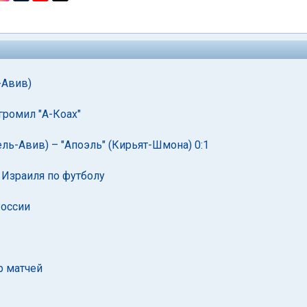
-Авив)
громил "А-Коах"
ль-Авив) – "Апоэль" (Кирьят-Шмона) 0:1
 Израиля по футболу
России
р матчей