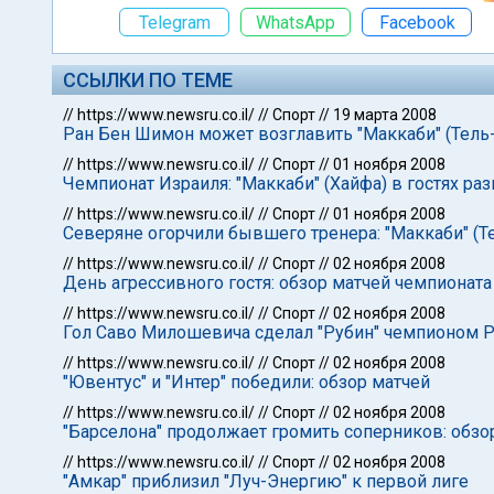
Telegram
WhatsApp
Facebook
ССЫЛКИ ПО ТЕМЕ
//
https://www.newsru.co.il/
//
Спорт
//
19 марта 2008
Ран Бен Шимон может возглавить "Маккаби" (Тель
//
https://www.newsru.co.il/
//
Спорт
//
01 ноября 2008
Чемпионат Израиля: "Маккаби" (Хайфа) в гостях раз
//
https://www.newsru.co.il/
//
Спорт
//
01 ноября 2008
Северяне огорчили бывшего тренера: "Маккаби" (Те
//
https://www.newsru.co.il/
//
Спорт
//
02 ноября 2008
День агрессивного гостя: обзор матчей чемпионата
//
https://www.newsru.co.il/
//
Спорт
//
02 ноября 2008
Гол Саво Милошевича сделал "Рубин" чемпионом 
//
https://www.newsru.co.il/
//
Спорт
//
02 ноября 2008
"Ювентус" и "Интер" победили: обзор матчей
//
https://www.newsru.co.il/
//
Спорт
//
02 ноября 2008
"Барселона" продолжает громить соперников: обзо
//
https://www.newsru.co.il/
//
Спорт
//
02 ноября 2008
"Амкар" приблизил "Луч-Энергию" к первой лиге