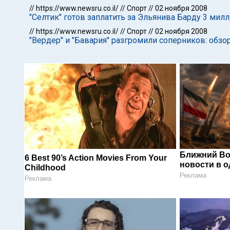
//
https://www.newsru.co.il/
//
Спорт
//
02 ноября 2008
"Селтик" готов заплатить за Эльянива Барду 3 мил
//
https://www.newsru.co.il/
//
Спорт
//
02 ноября 2008
"Вердер" и "Бавария" разгромили соперников: обзо
Ближний Во
6 Best 90’s Action Movies From Your
новости в 
Childhood
Реклама
Реклама