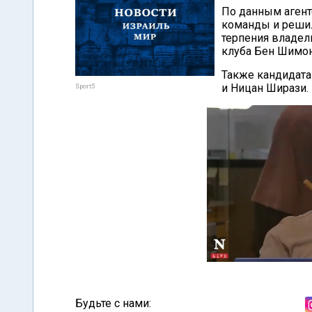
По данным агент
команды и решил
терпения владе
клуба Бен Шимон
Также кандидата
и Ницан Ширази.
Sport5
Будьте с нами: