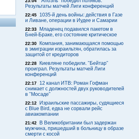
"Апоэль" победил поляков.
23:04
Результаты матчей Лиги конференций
1035-й день войны: действия в Газе
22:45
и Ливане, операции в Иудее и Самарии
Младенец подавился пакетом в
22:33
Бней-Браке, его состояние критическое
Компания, занимающаяся помощью
22:30
в эмиграции израильтян, обратилась за
защитой от кредиторов
Киевляне победили. "Бейтар"
22:28
проиграл. Результаты матчей Лиги
конференций
12 канал ИТВ: Роман Гофман
22:17
снимает с должностей двух руководителей
в "Мосаде"
Израильские пассажиры, судящиеся
22:12
с Blue Bird, едва не сорвали рейс
авиакомпании
В Великобритании был задержан
21:42
мужчина, пришедший в больницу в образе
смерти с косой