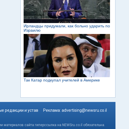
е редакции и устав
Реклама:
advertising@newsru.co.il
и материалов сайта гиперссылка на NEWSru.co.il обязательна.