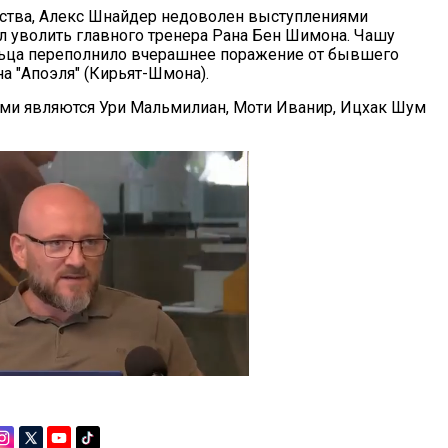
ства, Алекс Шнайдер недоволен выступлениями
 уволить главного тренера Рана Бен Шимона. Чашу
льца переполнило вчерашнее поражение от бывшего
а "Апоэля" (Кирьят-Шмона).
ми являются Ури Мальмилиан, Моти Иванир, Ицхак Шум