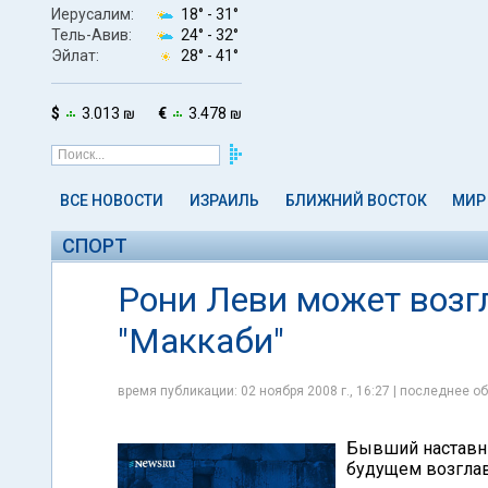
Иерусалим:
18° -
31°
Тель-Авив:
24° -
32°
Эйлат:
28° -
41°
$
3.013 ₪
€
3.478 ₪
ВСЕ НОВОСТИ
ИЗРАИЛЬ
БЛИЖНИЙ ВОСТОК
МИР
СПОРТ
Рони Леви может возг
"Маккаби"
время публикации: 02 ноября 2008 г., 16:27 | последнее об
Бывший наставни
будущем возглави