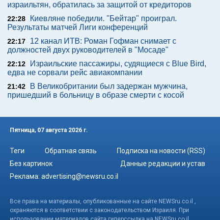
израильтян, обратилась за защитой от кредиторов
Киевляне победили. "Бейтар" проиграл.
22:28
Результаты матчей Лиги конференций
12 канал ИТВ: Роман Гофман снимает с
22:17
должностей двух руководителей в "Мосаде"
Израильские пассажиры, судящиеся с Blue Bird,
22:12
едва не сорвали рейс авиакомпании
В Великобритании был задержан мужчина,
21:42
пришедший в больницу в образе смерти с косой
Пятница, 07 августа 2026 г.
Теги
Обратная связь
Подписка на новости (RSS)
Без картинок
Данные редакции и устав
Реклама:
advertising@newsru.co.il
Все права на материалы, опубликованные на сайте NEWSru.co.il ,
охраняются в соответствии с законодательством Израиля. При
использовании материалов сайта гиперссылка на NEWSru.co.il