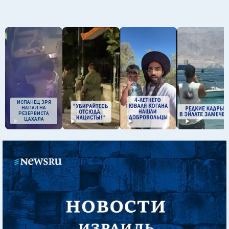
ИСПАНЕЦ ЗРЯ
НАПАЛ НА
РЕЗЕРВИСТА
ЦАХАЛА