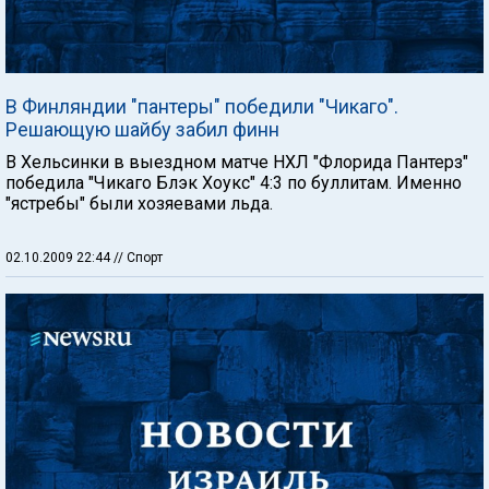
В Финляндии "пантеры" победили "Чикаго".
Решающую шайбу забил финн
В Хельсинки в выездном матче НХЛ "Флорида Пантерз"
победила "Чикаго Блэк Хоукс" 4:3 по буллитам. Именно
"ястребы" были хозяевами льда.
02.10.2009 22:44
// Спорт