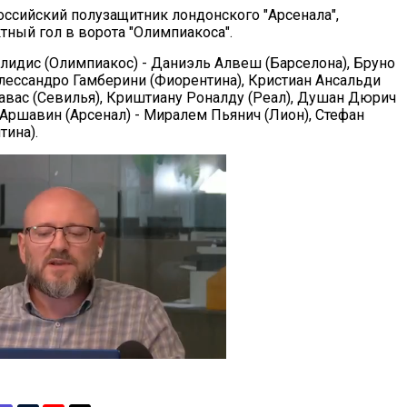
оссийский полузащитник лондонского "Арсенала",
ный гол в ворота "Олимпиакоса".
лидис (Олимпиакос) - Даниэль Алвеш (Барселона), Бруно
Алессандро Гамберини (Фиорентина), Кристиан Ансальди
Навас (Севилья), Криштиану Роналду (Реал), Душан Дюрич
 Аршавин (Арсенал) - Миралем Пьянич (Лион), Стефан
тина).