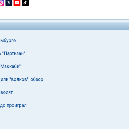
амбурге
 "Партизан"
"Маккаби"
или "волков": обзор
уволят
рдо проиграл