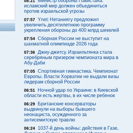
Министр обороны Пакистана:
08:21
исламский мир должен объединиться
против израильской угрозы
Ynet: Нетаниягу предложил
07:57
увеличить десятилетнюю программу
укрепления обороны до 400 млрд шекелей
Сборная России не выступит на
07:54
шахматной олимпиаде 2026 года
Джиу-джитсу. Израильтянка стала
07:36
серебряным призером чемпионата мира в
Абу-Даби
Спортивная гимнастика. Чемпионат
07:05
Европы. Власти Хорватии не выдали визы
лидерам сборной России
Ночной удар по Украине: в Киевской
06:51
области есть жертвы, в их числе ребенок
Британские консерваторы
06:29
выдвинули на выборы бывшего
неонациста, осужденного за
антисемитскую травлю
1037-й день войны: действия в Газе,
06:24