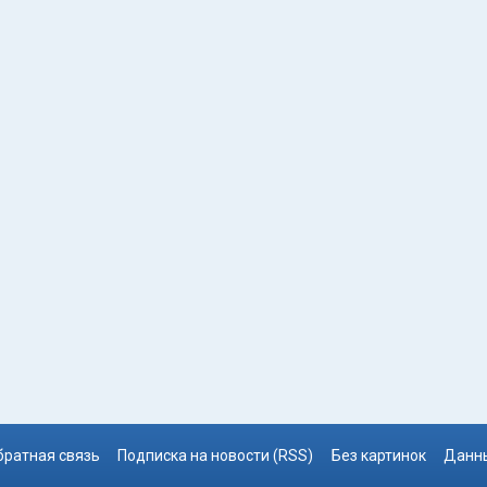
братная связь
Подписка на новости (RSS)
Без картинок
Данны