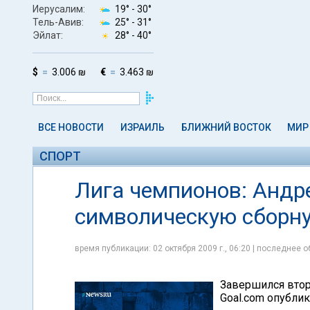
Иерусалим:
19° -
30°
Тель-Авив:
25° -
31°
Эйлат:
28° -
40°
$
3.006 ₪
€
3.463 ₪
ВСЕ НОВОСТИ
ИЗРАИЛЬ
БЛИЖНИЙ ВОСТОК
МИР
СПОРТ
Лига чемпионов: Андр
символическую сборну
время публикации: 02 октября 2009 г., 06:20 | последнее о
Завершился втор
Goal.com опубли