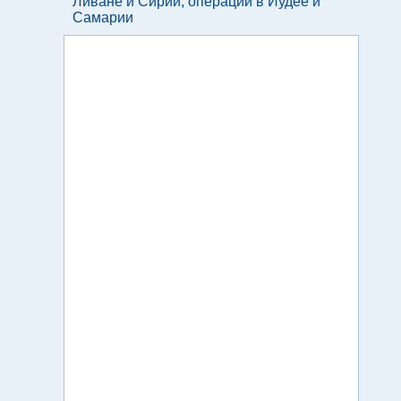
Ливане и Сирии, операции в Иудее и
Самарии