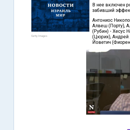
В нее включен р
забивший эффект
Антониос Никопо
Алвеш (Порту), 
(Рубин) - Хесус 
(Цюрих), Андрей
Getty Images
Йоветич (Фиорен