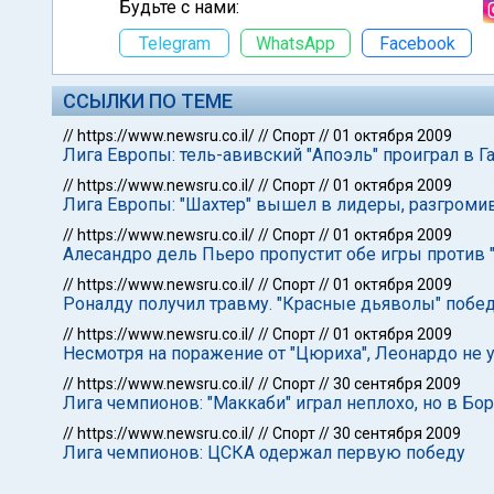
Будьте с нами:
Telegram
WhatsApp
Facebook
ССЫЛКИ ПО ТЕМЕ
//
https://www.newsru.co.il/
//
Спорт
//
01 октября 2009
Лига Европы: тель-авивский "Апоэль" проиграл в Г
//
https://www.newsru.co.il/
//
Спорт
//
01 октября 2009
Лига Европы: "Шахтер" вышел в лидеры, разгромив
//
https://www.newsru.co.il/
//
Спорт
//
01 октября 2009
Алесандро дель Пьеро пропустит обе игры против 
//
https://www.newsru.co.il/
//
Спорт
//
01 октября 2009
Роналду получил травму. "Красные дьяволы" побед
//
https://www.newsru.co.il/
//
Спорт
//
01 октября 2009
Несмотря на поражение от "Цюриха", Леонардо не 
//
https://www.newsru.co.il/
//
Спорт
//
30 сентября 2009
Лига чемпионов: "Маккаби" играл неплохо, но в Бо
//
https://www.newsru.co.il/
//
Спорт
//
30 сентября 2009
Лига чемпионов: ЦСКА одержал первую победу