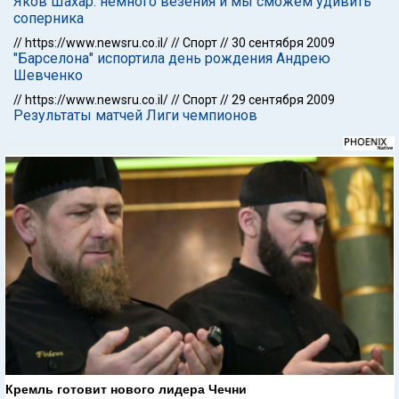
Яков Шахар: немного везения и мы сможем удивить
соперника
//
https://www.newsru.co.il/
//
Спорт
//
30 сентября 2009
"Барселона" испортила день рождения Андрею
Шевченко
//
https://www.newsru.co.il/
//
Спорт
//
29 сентября 2009
Результаты матчей Лиги чемпионов
Кремль готовит нового лидера Чечни