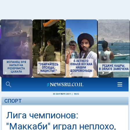
ИСПАНЕЦ ЗРЯ
НАПАЛ НА
РЕЗЕРВИСТА
ЦАХАЛА
30 СЕНТЯБРЯ 2009
|
16:02
СПОРТ
Лига чемпионов:
"Маккаби" играл неплохо,