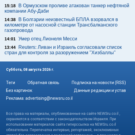
В Ормузском проливе атакован танкер нефтяной
15:18
компании Абу-Даби
В Болгарии неизвестный БПЛА взорвался в
14:38
километре от насосной станции Трансбалканского
газопровода
Умер отец Лионеля Месси
14:01
Reuters: Ливан и Израиль согласовали список
13:44
стран для контроля за разоружением "Хизбаллы"
Суббота, 08 августа 2026 г.
Теги
Обратная связь
Подписка на новости (RSS)
Без картинок
Данные редакции и устав
Реклама:
advertising@newsru.co.il
Все права на материалы, опубликованные на сайте NEWSru.co.il ,
охраняются в соответствии с законодательством Израиля. При
использовании материалов сайта гиперссылка на NEWSru.co.il
обязательна. Перепечатка интервью, репортажей, эксклюзивных