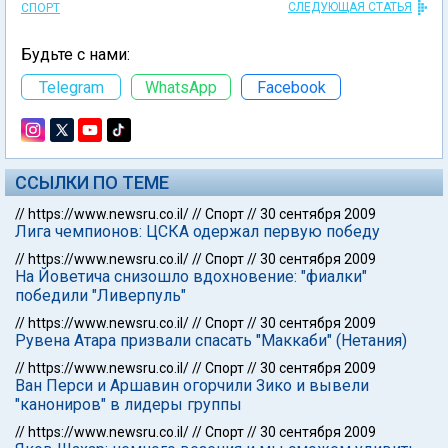
СЛЕДУЮЩАЯ СТАТЬЯ
СПОРТ
Будьте с нами:
Telegram
WhatsApp
Facebook
ССЫЛКИ ПО ТЕМЕ
//
https://www.newsru.co.il/
//
Спорт
//
30 сентября 2009
Лига чемпионов: ЦСКА одержал первую победу
//
https://www.newsru.co.il/
//
Спорт
//
30 сентября 2009
На Йоветича снизошло вдохновение: "фиалки"
победили "Ливерпуль"
//
https://www.newsru.co.il/
//
Спорт
//
30 сентября 2009
Рувена Атара призвали спасать "Маккаби" (Нетания)
//
https://www.newsru.co.il/
//
Спорт
//
30 сентября 2009
Ван Перси и Аршавин огорчили Зико и вывели
"канониров" в лидеры группы
//
https://www.newsru.co.il/
//
Спорт
//
30 сентября 2009