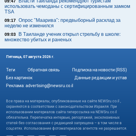
Власти Таиланда рекомендуют туристам
09:47
использовать чемоданы с сертифицированным замком
TSA
Опрос "Mаарива": предвыборный расклад за
09:17
неделю не изменился
В Таиланде ученик открыл стрельбу в школе:
09:03
множество убитых и раненых
Пятница, 07 августа 2026 г.
Теги
Обратная связь
Подписка на новости (RSS)
Без картинок
Данные редакции и устав
Реклама:
advertising@newsru.co.il
Все права на материалы, опубликованные на сайте NEWSru.co.il ,
охраняются в соответствии с законодательством Израиля. При
использовании материалов сайта гиперссылка на NEWSru.co.il
обязательна. Перепечатка интервью, репортажей, эксклюзивных
статей без согласования с редакцией запрещена – в том числе в
соцсетях. Использование фотоматериалов агентств не разрешается.