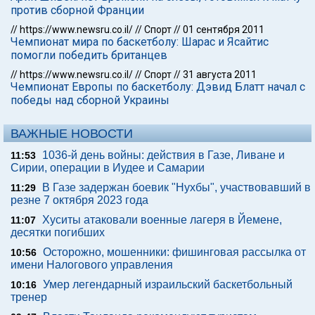
против сборной Франции
//
https://www.newsru.co.il/
//
Спорт
//
01 сентября 2011
Чемпионат мира по баскетболу: Шарас и Ясайтис
помогли победить британцев
//
https://www.newsru.co.il/
//
Спорт
//
31 августа 2011
Чемпионат Европы по баскетболу: Дэвид Блатт начал с
победы над сборной Украины
ВАЖНЫЕ НОВОСТИ
1036-й день войны: действия в Газе, Ливане и
11:53
Сирии, операции в Иудее и Самарии
В Газе задержан боевик "Нухбы", участвовавший в
11:29
резне 7 октября 2023 года
Хуситы атаковали военные лагеря в Йемене,
11:07
десятки погибших
Осторожно, мошенники: фишинговая рассылка от
10:56
имени Налогового управления
Умер легендарный израильский баскетбольный
10:16
тренер