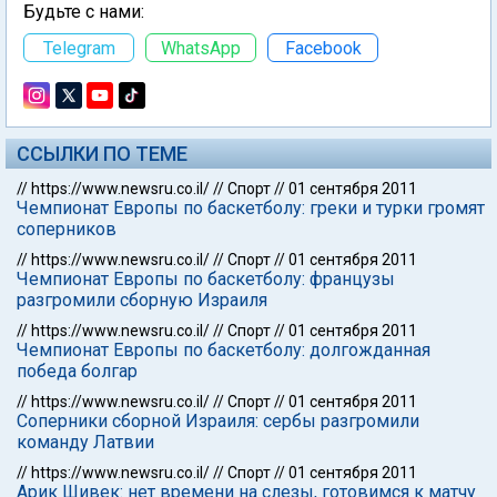
Будьте с нами:
Telegram
WhatsApp
Facebook
ССЫЛКИ ПО ТЕМЕ
//
https://www.newsru.co.il/
//
Спорт
//
01 сентября 2011
Чемпионат Европы по баскетболу: греки и турки громят
соперников
//
https://www.newsru.co.il/
//
Спорт
//
01 сентября 2011
Чемпионат Европы по баскетболу: французы
разгромили сборную Израиля
//
https://www.newsru.co.il/
//
Спорт
//
01 сентября 2011
Чемпионат Европы по баскетболу: долгожданная
победа болгар
//
https://www.newsru.co.il/
//
Спорт
//
01 сентября 2011
Соперники сборной Израиля: сербы разгромили
команду Латвии
//
https://www.newsru.co.il/
//
Спорт
//
01 сентября 2011
Арик Шивек: нет времени на слезы, готовимся к матчу