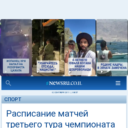
ИСПАНЕЦ ЗРЯ
НАПАЛ НА
РЕЗЕРВИСТА
ЦАХАЛА
02 СЕНТЯБРЯ 2011
|
08:57
СПОРТ
Расписание матчей
третьего тура чемпионата