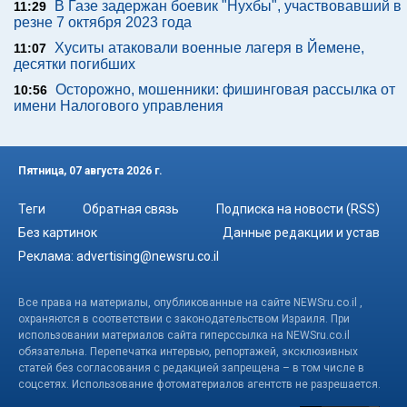
В Газе задержан боевик "Нухбы", участвовавший в
11:29
резне 7 октября 2023 года
Хуситы атаковали военные лагеря в Йемене,
11:07
десятки погибших
Осторожно, мошенники: фишинговая рассылка от
10:56
имени Налогового управления
Пятница, 07 августа 2026 г.
Теги
Обратная связь
Подписка на новости (RSS)
Без картинок
Данные редакции и устав
Реклама:
advertising@newsru.co.il
Все права на материалы, опубликованные на сайте NEWSru.co.il ,
охраняются в соответствии с законодательством Израиля. При
использовании материалов сайта гиперссылка на NEWSru.co.il
обязательна. Перепечатка интервью, репортажей, эксклюзивных
статей без согласования с редакцией запрещена – в том числе в
соцсетях. Использование фотоматериалов агентств не разрешается.