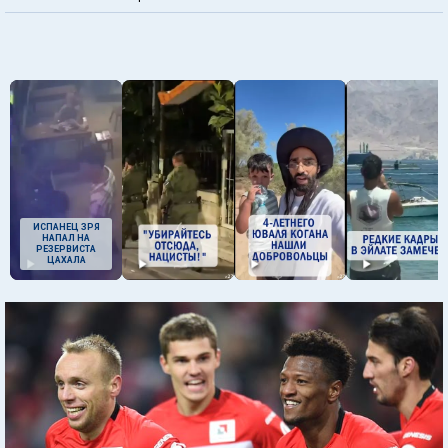
ИСПАНЕЦ ЗРЯ
НАПАЛ НА
РЕЗЕРВИСТА
ЦАХАЛА