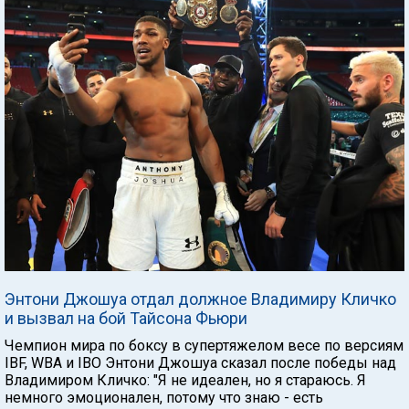
Энтони Джошуа отдал должное Владимиру Кличко
и вызвал на бой Тайсона Фьюри
Чемпион мира по боксу в супертяжелом весе по версиям
IBF, WBA и IBO Энтони Джошуа сказал после победы над
Владимиром Кличко: "Я не идеален, но я стараюсь. Я
немного эмоционален, потому что знаю - есть