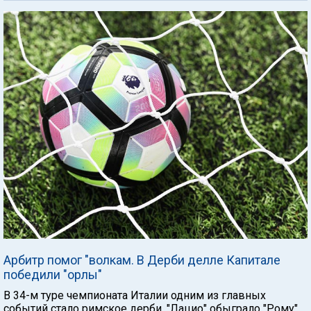
Арбитр помог "волкам. В Дерби делле Капитале
победили "орлы"
В 34-м туре чемпионата Италии одним из главных
событий стало римское дерби. "Лацио" обыграло "Рому"