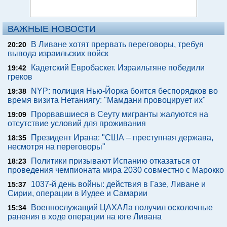
ВАЖНЫЕ НОВОСТИ
В Ливане хотят прервать переговоры, требуя
20:20
вывода израильских войск
Кадетский Евробаскет. Израильтяне победили
19:42
греков
NYP: полиция Нью-Йорка боится беспорядков во
19:38
время визита Нетаниягу: "Мамдани провоцирует их"
Прорвавшиеся в Сеуту мигранты жалуются на
19:09
отсутствие условий для проживания
Президент Ирана: "США – преступная держава,
18:35
несмотря на переговоры"
Политики призывают Испанию отказаться от
18:23
проведения чемпионата мира 2030 совместно с Марокко
1037-й день войны: действия в Газе, Ливане и
15:37
Сирии, операции в Иудее и Самарии
Военнослужащий ЦАХАЛа получил осколочные
15:34
ранения в ходе операции на юге Ливана