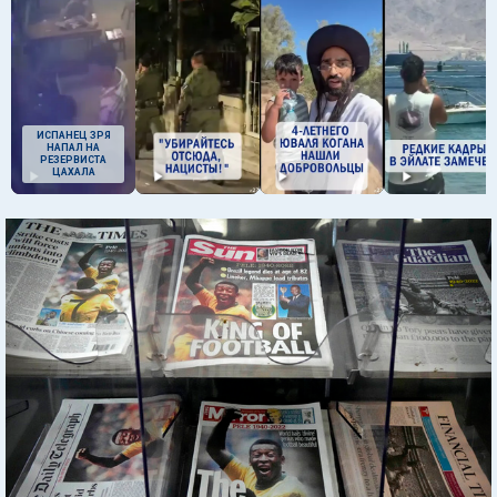
ИСПАНЕЦ ЗРЯ
НАПАЛ НА
РЕЗЕРВИСТА
ЦАХАЛА