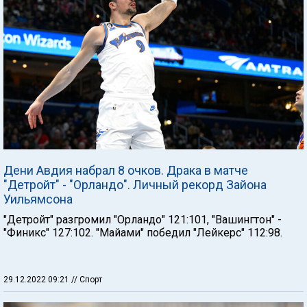
Дени Авдия набрал 8 очков. Драка в матче
"Детройт" - "Орландо". Личный рекорд Зайона
Уильямсона
"Детройт" разгромил "Орландо" 121:101, "Вашингтон" -
"Финикс" 127:102. "Майами" победил "Лейкерс" 112:98.
29.12.2022 09:21
// Спорт