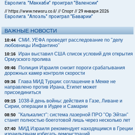
Евролига. "Маккаби" проиграл "Валенсии"
//
https://www.newsru.co.il/
//
Спорт
//
29 января 2026
Евролига. "Апоэль" проиграл "Баварии"
ВАЖНЫЕ НОВОСТИ
СМИ. УЕФА проведет расследование по "делу
10:44
любовницы Инфантино"
Иран выставил США список условий для открытия
10:16
Ормузского пролива
Полиция Израиля снизит пороги срабатывания
09:46
дорожных камер контроля скорости
Глава МИД Турции: соглашение в Мекке не
09:36
направлено против Ирана, Египет может
присоединиться
1038-й день войны: действия в Газе, Ливане и
09:15
Сирии, операции в Иудее и Самарии
"Калькалист": система лазерной ПРО "Ор Эйтан"
08:50
станет полностью боеготовой лишь через несколько лет
МИД Израиля рекомендует находящимся в Греции
07:40
израильтянам избегать демонстраций