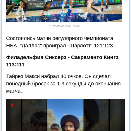
AP Photo/Jessica Tobias
Состоялись матчи регулярного чемпионата
НБА. "Даллас" проиграл "Шарлотт" 121:123.
Филадельфия Сиксерз - Сакраменто Кингз
113:111
Тайрез Макси набрал 40 очков. Он сделал
победный бросок за 1.3 секунды до окончания
матча.