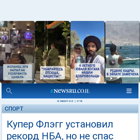
ИСПАНЕЦ ЗРЯ
НАПАЛ НА
РЕЗЕРВИСТА
ЦАХАЛА
30 ЯНВАРЯ 2026
|
07:50
СПОРТ
Купер Флэгг установил
рекорд НБА, но не спас