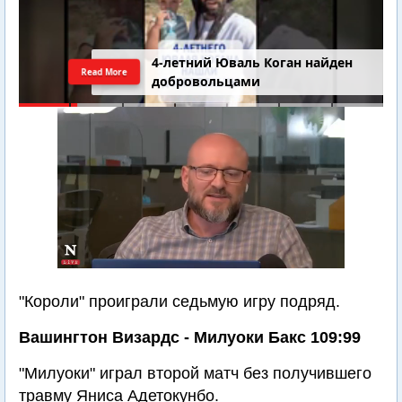
4-летний Юваль Коган найден
Read More
добровольцами
"Короли" проиграли седьмую игру подряд.
Вашингтон Визардс - Милуоки Бакс 109:99
"Милуоки" играл второй матч без получившего
травму Яниса Адетокунбо.