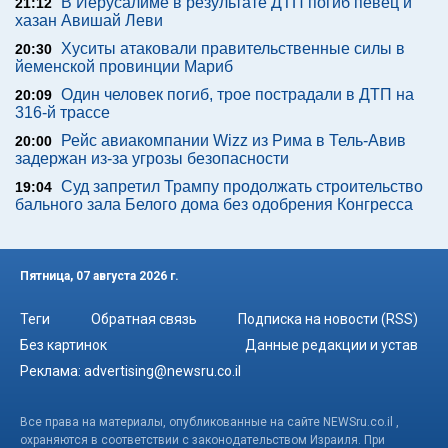
В Иерусалиме в результате ДТП погиб певец и
21:12
хазан Авишай Леви
Хуситы атаковали правительственные силы в
20:30
йеменской провинции Мариб
Один человек погиб, трое пострадали в ДТП на
20:09
316-й трассе
Рейс авиакомпании Wizz из Рима в Тель-Авив
20:00
задержан из-за угрозы безопасности
Суд запретил Трампу продолжать строительство
19:04
бального зала Белого дома без одобрения Конгресса
Пятница, 07 августа 2026 г.
Теги
Обратная связь
Подписка на новости (RSS)
Без картинок
Данные редакции и устав
Реклама:
advertising@newsru.co.il
Все права на материалы, опубликованные на сайте NEWSru.co.il ,
охраняются в соответствии с законодательством Израиля. При