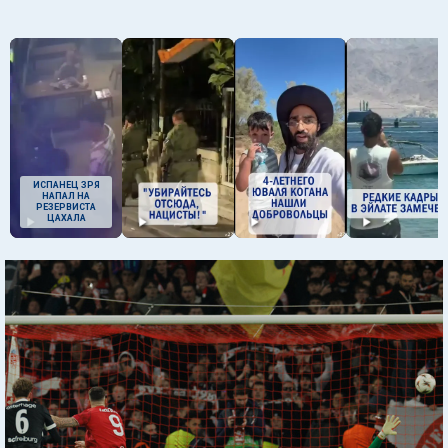
ИСПАНЕЦ ЗРЯ
НАПАЛ НА
РЕЗЕРВИСТА
ЦАХАЛА