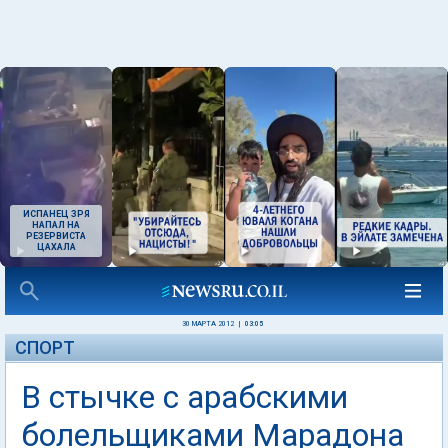
ИСПАНЕЦ ЗРЯ
НАПАЛ НА
РЕЗЕРВИСТА
ЦАХАЛА
30 МАРТА 2012
|
03:05
СПОРТ
В стычке с арабскими
болельщиками Марадона