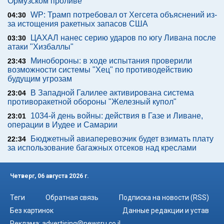
Ормузском проливе
WP: Трамп потребовал от Хегсета объяснений из-
04:30
за истощения ракетных запасов США
ЦАХАЛ нанес серию ударов по югу Ливана после
03:30
атаки "Хизбаллы"
Минобороны: в ходе испытания проверили
23:43
возможности системы "Хец" по противодействию
будущим угрозам
В Западной Галилее активирована система
23:04
противоракетной обороны "Железный купол"
1034-й день войны: действия в Газе и Ливане,
23:01
операции в Иудее и Самарии
Бюджетный авиаперевозчик будет взимать плату
22:34
за использование багажных отсеков над креслами
Четверг, 06 августа 2026 г.
Теги
Обратная связь
Подписка на новости (RSS)
Без картинок
Данные редакции и устав
Реклама:
advertising@newsru.co.il