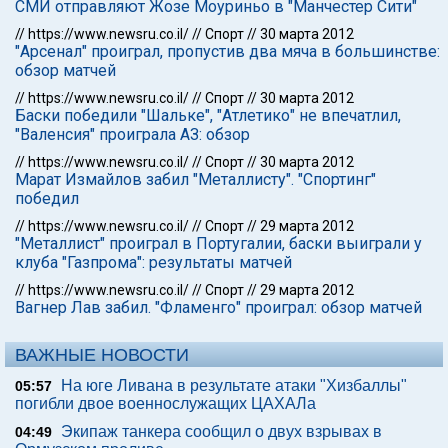
СМИ отправляют Жозе Моуриньо в "Манчестер Сити"
//
https://www.newsru.co.il/
//
Спорт
//
30 марта 2012
"Арсенал" проиграл, пропустив два мяча в большинстве:
обзор матчей
//
https://www.newsru.co.il/
//
Спорт
//
30 марта 2012
Баски победили "Шальке", "Атлетико" не впечатлил,
"Валенсия" проиграла АЗ: обзор
//
https://www.newsru.co.il/
//
Спорт
//
30 марта 2012
Марат Измайлов забил "Металлисту". "Спортинг"
победил
//
https://www.newsru.co.il/
//
Спорт
//
29 марта 2012
"Металлист" проиграл в Португалии, баски выиграли у
клуба "Газпрома": результаты матчей
//
https://www.newsru.co.il/
//
Спорт
//
29 марта 2012
Вагнер Лав забил. "Фламенго" проиграл: обзор матчей
ВАЖНЫЕ НОВОСТИ
На юге Ливана в результате атаки "Хизбаллы"
05:57
погибли двое военнослужащих ЦАХАЛа
Экипаж танкера сообщил о двух взрывах в
04:49