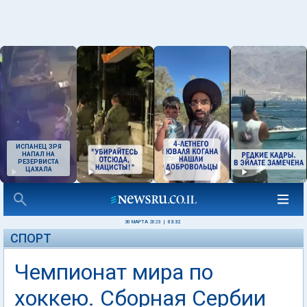
ИСПАНЕЦ ЗРЯ
НАПАЛ НА
РЕЗЕРВИСТА
ЦАХАЛА
30 МАРТА 2023
|
03:32
СПОРТ
Чемпионат мира по
хоккею. Сборная Сербии