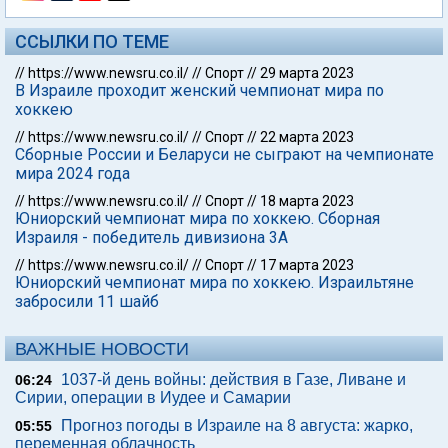
ССЫЛКИ ПО ТЕМЕ
//
https://www.newsru.co.il/
//
Спорт
//
29 марта 2023
В Израиле проходит женский чемпионат мира по
хоккею
//
https://www.newsru.co.il/
//
Спорт
//
22 марта 2023
Сборные России и Беларуси не сыграют на чемпионате
мира 2024 года
//
https://www.newsru.co.il/
//
Спорт
//
18 марта 2023
Юниорский чемпионат мира по хоккею. Сборная
Израиля - победитель дивизиона 3А
//
https://www.newsru.co.il/
//
Спорт
//
17 марта 2023
Юниорский чемпионат мира по хоккею. Израильтяне
забросили 11 шайб
ВАЖНЫЕ НОВОСТИ
1037-й день войны: действия в Газе, Ливане и
06:24
Сирии, операции в Иудее и Самарии
Прогноз погоды в Израиле на 8 августа: жарко,
05:55
переменная облачность