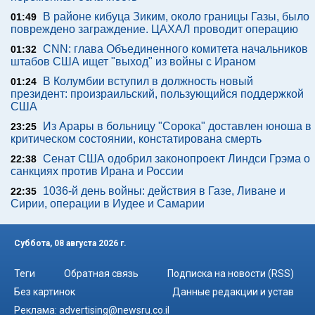
В районе кибуца Зиким, около границы Газы, было
01:49
повреждено заграждение. ЦАХАЛ проводит операцию
CNN: глава Объединенного комитета начальников
01:32
штабов США ищет "выход" из войны с Ираном
В Колумбии вступил в должность новый
01:24
президент: произраильский, пользующийся поддержкой
США
Из Арары в больницу "Сорока" доставлен юноша в
23:25
критическом состоянии, констатирована смерть
Сенат США одобрил законопроект Линдси Грэма о
22:38
санкциях против Ирана и России
1036-й день войны: действия в Газе, Ливане и
22:35
Сирии, операции в Иудее и Самарии
Суббота, 08 августа 2026 г.
Теги
Обратная связь
Подписка на новости (RSS)
Без картинок
Данные редакции и устав
Реклама:
advertising@newsru.co.il