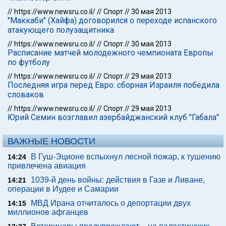
//
https://www.newsru.co.il/
//
Спорт
//
30 мая 2013
"Маккаби" (Хайфа) договорился о переходе испанского
атакующего полузащитника
//
https://www.newsru.co.il/
//
Спорт
//
30 мая 2013
Расписание матчей молодежного чемпионата Европы
по футболу
//
https://www.newsru.co.il/
//
Спорт
//
29 мая 2013
Последняя игра перед Евро: сборная Израиля победила
словаков
//
https://www.newsru.co.il/
//
Спорт
//
29 мая 2013
Юрий Семин возглавил азербайджанский клуб "Габала"
ВАЖНЫЕ НОВОСТИ
В Гуш-Эционе вспыхнул лесной пожар, к тушению
14:24
привлечена авиация
1039-й день войны: действия в Газе и Ливане,
14:21
операции в Иудее и Самарии
МВД Ирана отчиталось о депортации двух
14:15
миллионов афганцев