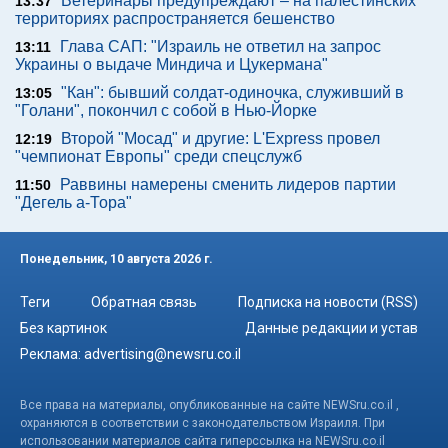
Ветеринары предупреждают – на палестинских
13:37
территориях распространяется бешенство
Глава САП: "Израиль не ответил на запрос
13:11
Украины о выдаче Миндича и Цукермана"
"Кан": бывший солдат-одиночка, служивший в
13:05
"Голани", покончил с собой в Нью-Йорке
Второй "Мосад" и другие: L'Express провел
12:19
"чемпионат Европы" среди спецслужб
Раввины намерены сменить лидеров партии
11:50
"Дегель а-Тора"
Понедельник, 10 августа 2026 г.
Теги
Обратная связь
Подписка на новости (RSS)
Без картинок
Данные редакции и устав
Реклама:
advertising@newsru.co.il
Все права на материалы, опубликованные на сайте NEWSru.co.il ,
охраняются в соответствии с законодательством Израиля. При
использовании материалов сайта гиперссылка на NEWSru.co.il