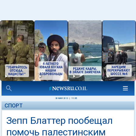
30 МАЯ 2013
|
11:35
СПОРТ
Зепп Блаттер пообещал
помочь палестинским