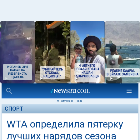
ИСПАНЕЦ ЗРЯ
НАПАЛ НА
РЕЗЕРВИСТА
ЦАХАЛА
30 НОЯБРЯ 2018
|
10:24
СПОРТ
WTA определила пятерку
лучших нарядов сезона