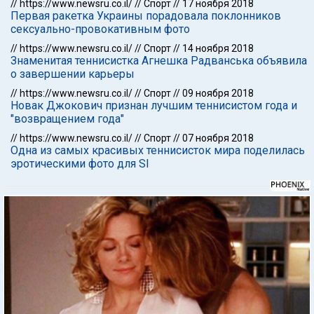
//
https://www.newsru.co.il/
//
Спорт
//
17 ноября 2018
Первая ракетка Украины порадовала поклонников
сексуально-провокативным фото
//
https://www.newsru.co.il/
//
Спорт
//
14 ноября 2018
Знаменитая теннисистка Агнешка Радванська объявила
о завершении карьеры
//
https://www.newsru.co.il/
//
Спорт
//
09 ноября 2018
Новак Джокович признан лучшим теннисистом года и
"возвращением года"
//
https://www.newsru.co.il/
//
Спорт
//
07 ноября 2018
Одна из самых красивых теннисисток мира поделилась
эротическими фото для SI