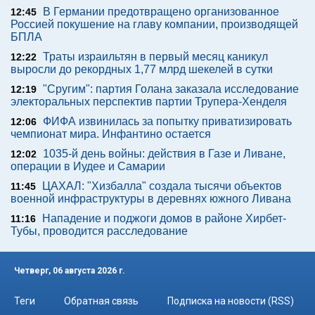
В Германии предотвращено организованное
12:45
Россией покушение на главу компании, производящей
БПЛА
Траты израильтян в первый месяц каникул
12:22
выросли до рекордных 1,77 млрд шекелей в сутки
"Сругим": партия Голана заказала исследование
12:19
электоральных перспектив партии Трупера-Хенделя
ФИФА извинилась за попытку приватизировать
12:06
чемпионат мира. Инфантино остается
1035-й день войны: действия в Газе и Ливане,
12:02
операции в Иудее и Самарии
ЦАХАЛ: "Хизбалла" создала тысячи объектов
11:45
военной инфраструктуры в деревнях южного Ливана
Нападение и поджоги домов в районе Хирбет-
11:16
Тубы, проводится расследование
Четверг, 06 августа 2026 г.
Теги
Обратная связь
Подписка на новости (RSS)