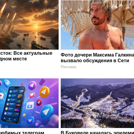
сток: Все актуальные
Фото дочери Максима Галкин
одном месте
вызвало обсуждения в Сети
Реклама
любимых телеграм
В Буковеле началась эпидеми