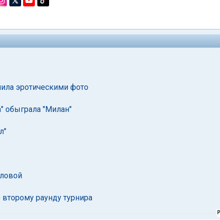
лила эротическими фото
" обыграла "Милан"
л"
оловой
 второму раунду турнира