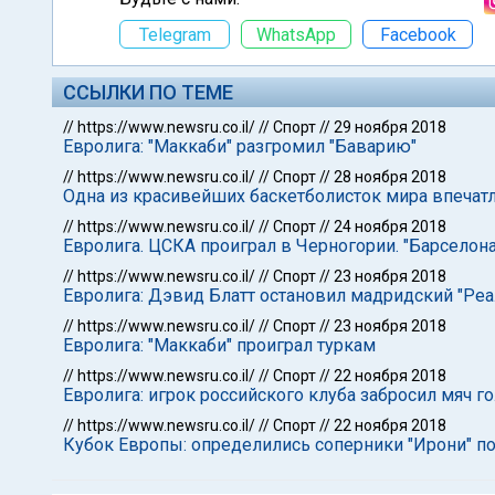
Telegram
WhatsApp
Facebook
ССЫЛКИ ПО ТЕМЕ
//
https://www.newsru.co.il/
//
Спорт
//
29 ноября 2018
Евролига: "Маккаби" разгромил "Баварию"
//
https://www.newsru.co.il/
//
Спорт
//
28 ноября 2018
Одна из красивейших баскетболисток мира впечат
//
https://www.newsru.co.il/
//
Спорт
//
24 ноября 2018
Евролига. ЦСКА проиграл в Черногории. "Барселона
//
https://www.newsru.co.il/
//
Спорт
//
23 ноября 2018
Евролига: Дэвид Блатт остановил мадридский "Реа
//
https://www.newsru.co.il/
//
Спорт
//
23 ноября 2018
Евролига: "Маккаби" проиграл туркам
//
https://www.newsru.co.il/
//
Спорт
//
22 ноября 2018
Евролига: игрок российского клуба забросил мяч г
//
https://www.newsru.co.il/
//
Спорт
//
22 ноября 2018
Кубок Европы: определились соперники "Ирони" по