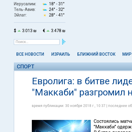
Иерусалим:
18° -
31°
Тель-Авив:
24° -
32°
Эйлат:
28° -
41°
$
3.013 ₪
€
3.478 ₪
ВСЕ НОВОСТИ
ИЗРАИЛЬ
БЛИЖНИЙ ВОСТОК
МИР
СПОРТ
Евролига: в битве лид
"Маккаби" разгромил 
время публикации: 30 ноября 2018 г., 10:37 | последнее об
Состоялись матчи
"Маккаби" одержа