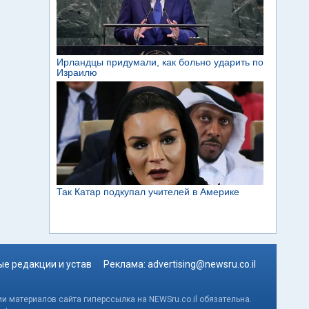
е редакции и устав
Реклама:
advertising@newsru.co.il
и материалов сайта гиперссылка на NEWSru.co.il обязательна.