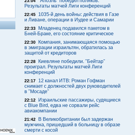
"Апоэль" победил поляков.
23:04
Результаты матчей Лиги конференций
1035-й день войны: действия в Газе
22:45
и Ливане, операции в Иудее и Самарии
Младенец подавился пакетом в
22:33
Бней-Браке, его состояние критическое
Компания, занимающаяся помощью
22:30
в эмиграции израильтян, обратилась за
защитой от кредиторов
Киевляне победили. "Бейтар"
22:28
проиграл. Результаты матчей Лиги
конференций
12 канал ИТВ: Роман Гофман
22:17
снимает с должностей двух руководителей
в "Мосаде"
Израильские пассажиры, судящиеся
22:12
с Blue Bird, едва не сорвали рейс
авиакомпании
В Великобритании был задержан
21:42
мужчина, пришедший в больницу в образе
смерти с косой