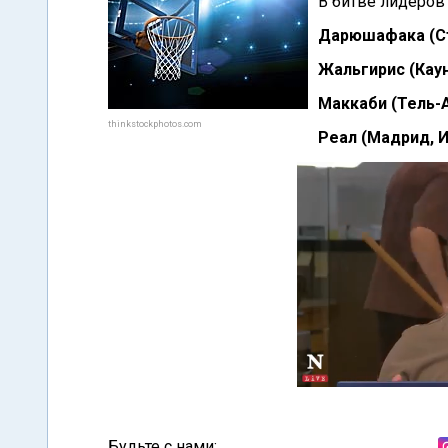
В битве лидеров 
Дарюшафака (Ста
Жальгирис (Каун
Маккаби (Тель-А
thinkstockphotos.com
Реал (Мадрид, И
Будьте с нами: