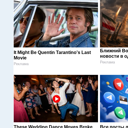
Ближний Во
It Might Be Quentin Tarantino's Last
новости в 
Movie
Реклама
Реклама
These Wedding Dance Moves Broke
Все посты 