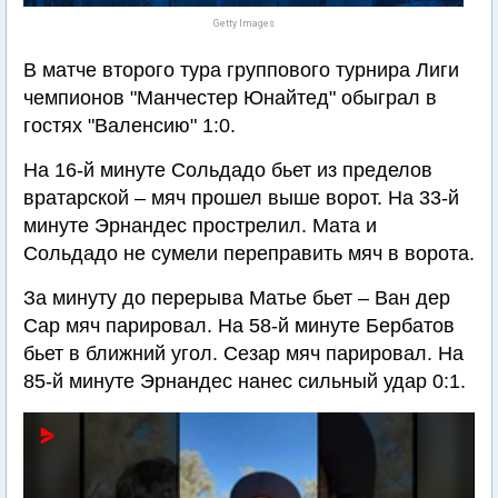
Getty Images
В матче второго тура группового турнира Лиги
чемпионов "Манчестер Юнайтед" обыграл в
гостях "Валенсию" 1:0.
На 16-й минуте Сольдадо бьет из пределов
вратарской – мяч прошел выше ворот. На 33-й
минуте Эрнандес прострелил. Мата и
Сольдадо не сумели переправить мяч в ворота.
За минуту до перерыва Матье бьет – Ван дер
Сар мяч парировал. На 58-й минуте Бербатов
бьет в ближний угол. Сезар мяч парировал. На
85-й минуте Эрнандес нанес сильный удар 0:1.