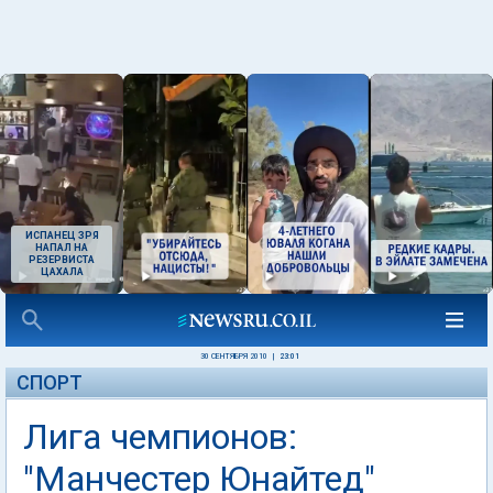
ИСПАНЕЦ ЗРЯ
НАПАЛ НА
РЕЗЕРВИСТА
ЦАХАЛА
30 СЕНТЯБРЯ 2010
|
23:01
СПОРТ
Лига чемпионов:
"Манчестер Юнайтед"