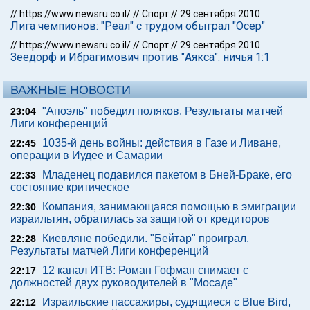
//
https://www.newsru.co.il/
//
Спорт
//
29 сентября 2010
Лига чемпионов: "Реал" с трудом обыграл "Осер"
//
https://www.newsru.co.il/
//
Спорт
//
29 сентября 2010
Зеедорф и Ибрагимович против "Аякса": ничья 1:1
ВАЖНЫЕ НОВОСТИ
"Апоэль" победил поляков. Результаты матчей
23:04
Лиги конференций
1035-й день войны: действия в Газе и Ливане,
22:45
операции в Иудее и Самарии
Младенец подавился пакетом в Бней-Браке, его
22:33
состояние критическое
Компания, занимающаяся помощью в эмиграции
22:30
израильтян, обратилась за защитой от кредиторов
Киевляне победили. "Бейтар" проиграл.
22:28
Результаты матчей Лиги конференций
12 канал ИТВ: Роман Гофман снимает с
22:17
должностей двух руководителей в "Мосаде"
Израильские пассажиры, судящиеся с Blue Bird,
22:12