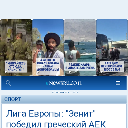
30 СЕНТЯБРЯ 2010
|
15:12
СПОРТ
Лига Европы: "Зенит"
победил греческий АЕК