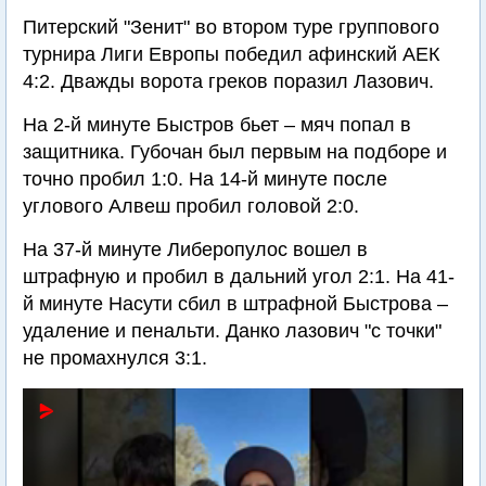
Питерский "Зенит" во втором туре группового
турнира Лиги Европы победил афинский АЕК
4:2. Дважды ворота греков поразил Лазович.
На 2-й минуте Быстров бьет – мяч попал в
защитника. Губочан был первым на подборе и
точно пробил 1:0. На 14-й минуте после
углового Алвеш пробил головой 2:0.
На 37-й минуте Либеропулос вошел в
штрафную и пробил в дальний угол 2:1. На 41-
й минуте Насути сбил в штрафной Быстрова –
удаление и пенальти. Данко лазович "с точки"
не промахнулся 3:1.