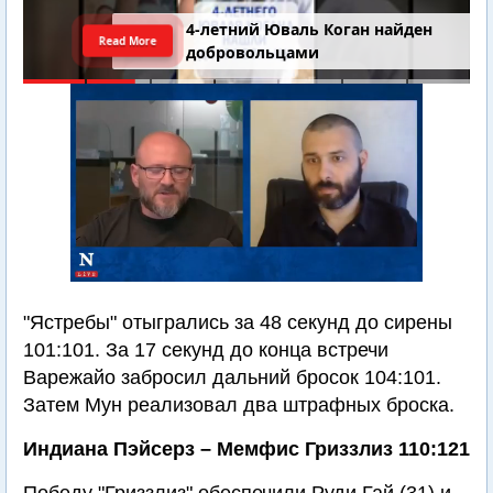
4-летний Юваль Коган найден
Read More
добровольцами
"Ястребы" отыгрались за 48 секунд до сирены
101:101. За 17 секунд до конца встречи
Варежайо забросил дальний бросок 104:101.
Затем Мун реализовал два штрафных броска.
Индиана Пэйсерз – Мемфис Гриззлиз 110:121