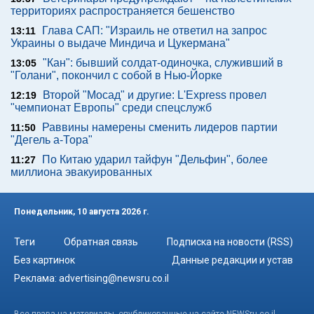
территориях распространяется бешенство
Глава САП: "Израиль не ответил на запрос
13:11
Украины о выдаче Миндича и Цукермана"
"Кан": бывший солдат-одиночка, служивший в
13:05
"Голани", покончил с собой в Нью-Йорке
Второй "Мосад" и другие: L'Express провел
12:19
"чемпионат Европы" среди спецслужб
Раввины намерены сменить лидеров партии
11:50
"Дегель а-Тора"
По Китаю ударил тайфун "Дельфин", более
11:27
миллиона эвакуированных
Понедельник, 10 августа 2026 г.
Теги
Обратная связь
Подписка на новости (RSS)
Без картинок
Данные редакции и устав
Реклама:
advertising@newsru.co.il
Все права на материалы, опубликованные на сайте NEWSru.co.il ,