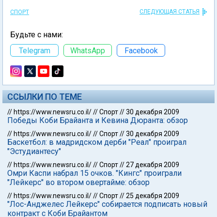
СЛЕДУЮЩАЯ СТАТЬЯ
СПОРТ
Будьте с нами:
Telegram
WhatsApp
Facebook
ССЫЛКИ ПО ТЕМЕ
//
https://www.newsru.co.il/
//
Спорт
//
30 декабря 2009
Победы Коби Брайанта и Кевина Дюранта: обзор
//
https://www.newsru.co.il/
//
Спорт
//
30 декабря 2009
Баскетбол: в мадридском дерби "Реал" проиграл
"Эстудиантесу"
//
https://www.newsru.co.il/
//
Спорт
//
27 декабря 2009
Омри Каспи набрал 15 очков. "Кингс" проиграли
"Лейкерс" во втором овертайме: обзор
//
https://www.newsru.co.il/
//
Спорт
//
25 декабря 2009
"Лос-Анджелес Лейкерс" собирается подписать новый
контракт с Коби Брайантом