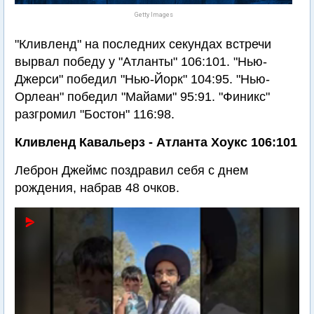
Getty Images
"Кливленд" на последних секундах встречи
вырвал победу у "Атланты" 106:101. "Нью-
Джерси" победил "Нью-Йорк" 104:95. "Нью-
Орлеан" победил "Майами" 95:91. "Финикс"
разгромил "Бостон" 116:98.
Кливленд Кавальерз - Атланта Хоукс 106:101
Леброн Джеймс поздравил себя с днем
рождения, набрав 48 очков.