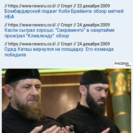
//
https://www.newsru.co.il/
//
Спорт
//
23 декабря 2009
Бомбардирский подвиг Коби Брайанта: обзор матчей
НБА
//
https://www.newsru.co.il/
//
Спорт
//
24 декабря 2009
Каспи сыграл хорошо. "Сакраменто" в овертайме
проиграл "Кливленду": обзор
//
https://www.newsru.co.il/
//
Спорт
//
24 декабря 2009
Одед Каташ вернулся на площадку. Его команда
победила