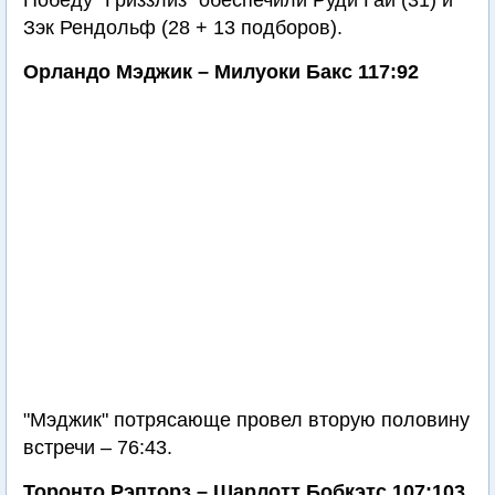
Победу "Гриззлиз" обеспечили Руди Гай (31) и
Зэк Рендольф (28 + 13 подборов).
Орландо Мэджик – Милуоки Бакс 117:92
"Мэджик" потрясающе провел вторую половину
встречи – 76:43.
Торонто Рэпторз – Шарлотт Бобкэтс 107:103