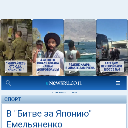
31 ДЕКАБРЯ 2011
|
11:46
СПОРТ
В "Битве за Японию"
Емельяненко