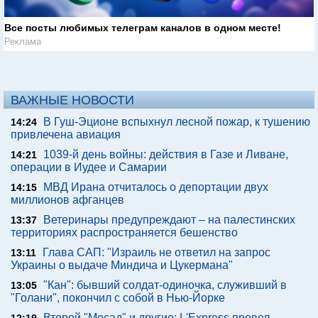
Все посты любимых телеграм каналов в одном месте!
Реклама
ВАЖНЫЕ НОВОСТИ
В Гуш-Эционе вспыхнул лесной пожар, к тушению
14:24
привлечена авиация
1039-й день войны: действия в Газе и Ливане,
14:21
операции в Иудее и Самарии
МВД Ирана отчиталось о депортации двух
14:15
миллионов афганцев
Ветеринары предупреждают – на палестинских
13:37
территориях распространяется бешенство
Глава САП: "Израиль не ответил на запрос
13:11
Украины о выдаче Миндича и Цукермана"
"Кан": бывший солдат-одиночка, служивший в
13:05
"Голани", покончил с собой в Нью-Йорке
Второй "Мосад" и другие: L'Express провел