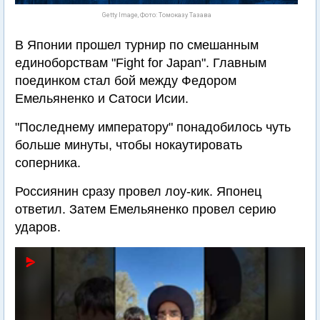
Getty Image, Фото: Томоказу Тазава
В Японии прошел турнир по смешанным
единоборствам "Fight for Japan". Главным
поединком стал бой между Федором
Емельяненко и Сатоси Исии.
"Последнему императору" понадобилось чуть
больше минуты, чтобы нокаутировать
соперника.
Россиянин сразу провел лоу-кик. Японец
ответил. Затем Емельяненко провел серию
ударов.