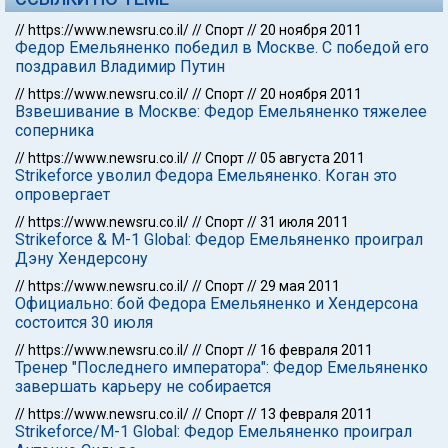
//
https://www.newsru.co.il/
//
Спорт
//
20 ноября 2011
Федор Емельяненко победил в Москве. С победой его
поздравил Владимир Путин
//
https://www.newsru.co.il/
//
Спорт
//
20 ноября 2011
Взвешивание в Москве: Федор Емельяненко тяжелее
соперника
//
https://www.newsru.co.il/
//
Спорт
//
05 августа 2011
Strikeforce уволил Федора Емельяненко. Коган это
опровергает
//
https://www.newsru.co.il/
//
Спорт
//
31 июля 2011
Strikeforce & M-1 Global: Федор Емельяненко проиграл
Дэну Хендерсону
//
https://www.newsru.co.il/
//
Спорт
//
29 мая 2011
Официально: бой Федора Емельяненко и Хендерсона
состоится 30 июля
//
https://www.newsru.co.il/
//
Спорт
//
16 февраля 2011
Тренер "Последнего императора": Федор Емельяненко
завершать карьеру не собирается
//
https://www.newsru.co.il/
//
Спорт
//
13 февраля 2011
Strikeforce/M-1 Global: Федор Емельяненко проиграл