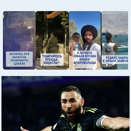
ИСПАНЕЦ ЗРЯ
НАПАЛ НА
РЕЗЕРВИСТА
ЦАХАЛА