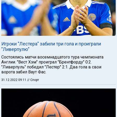
Игроки "Лестера" забили три гола и проиграли
"Ливерпулю"
Состоялись матчи восемнадцатого тура чемпионата
Англии. "Вест Хэм" проиграл "Брентфорду" 0:2.
"Ливерпуль" победил "Лестер" 2:1. Два гола в свои
ворота забил Ваут Фас.
31.12.2022 09:11
// Спорт