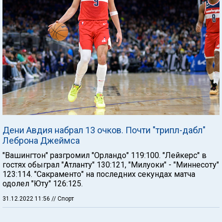
Дени Авдия набрал 13 очков. Почти "трипл-дабл"
Леброна Джеймса
"Вашингтон" разгромил "Орландо" 119:100. "Лейкерс" в
гостях обыграл "Атланту" 130:121, "Милуоки" - "Миннесоту"
123:114. "Сакраменто" на последних секундах матча
одолел "Юту" 126:125.
31.12.2022 11:56
// Спорт