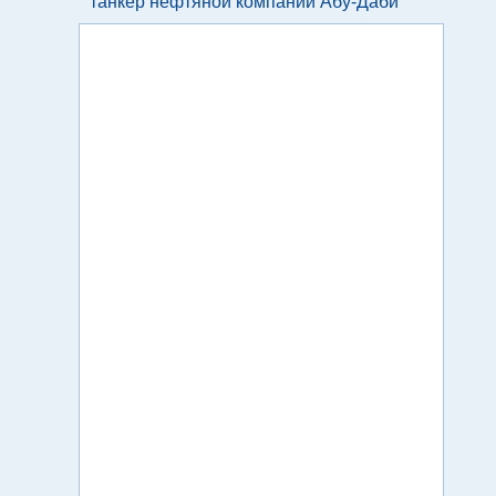
танкер нефтяной компании Абу-Даби