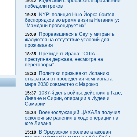
Кадетский Евробаскет. Израильтяне
19:42
победили греков
NYP: полиция Нью-Йорка боится
19:38
беспорядков во время визита Нетаниягу:
"Мамдани провоцирует их"
Прорвавшиеся в Сеуту мигранты
19:09
жалуются на отсутствие условий для
проживания
Президент Ирана: "США –
18:35
преступная держава, несмотря на
переговоры"
Политики призывают Испанию
18:23
отказаться от проведения чемпионата
мира 2030 совместно с Марокко
1037-й день войны: действия в Газе,
15:37
Ливане и Сирии, операции в Иудее и
Самарии
Военнослужащий ЦАХАЛа получил
15:34
осколочные ранения в ходе операции на
юге Ливана
В Ормузском проливе атакован
15:18