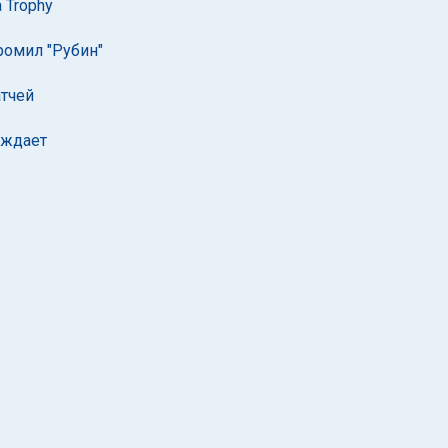
 Trophy
ромил "Рубин"
атчей
еждает