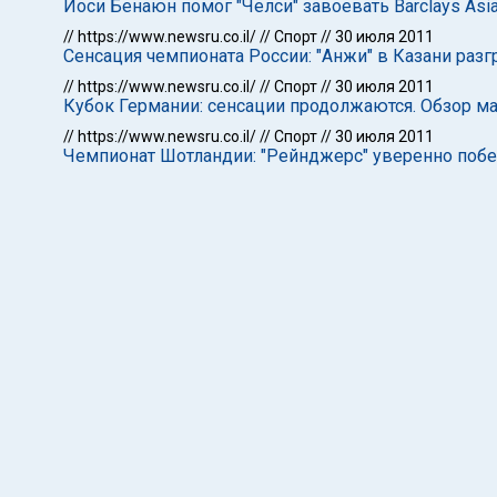
Йоси Бенаюн помог "Челси" завоевать Barclays Asia
//
https://www.newsru.co.il/
//
Спорт
//
30 июля 2011
Сенсация чемпионата России: "Анжи" в Казани разг
//
https://www.newsru.co.il/
//
Спорт
//
30 июля 2011
Кубок Германии: сенсации продолжаются. Обзор м
//
https://www.newsru.co.il/
//
Спорт
//
30 июля 2011
Чемпионат Шотландии: "Рейнджерс" уверенно поб