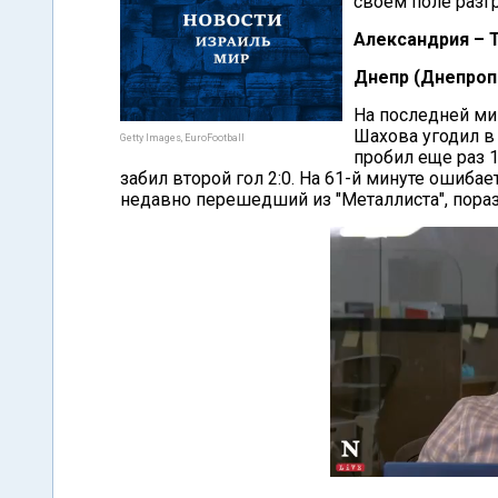
своем поле разгр
Александрия – 
Днепр (Днепропе
На последней мин
Шахова угодил в
Getty Images, EuroFootball
пробил еще раз 1
забил второй гол 2:0. На 61-й минуте ошиба
недавно перешедший из "Металлиста", порази