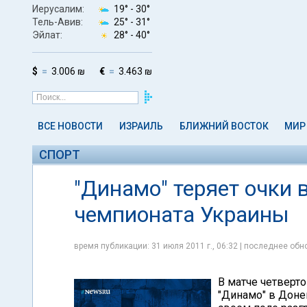
Иерусалим:
19° -
30°
Тель-Авив:
25° -
31°
Эйлат:
28° -
40°
$
3.006 ₪
€
3.463 ₪
ВСЕ НОВОСТИ
ИЗРАИЛЬ
БЛИЖНИЙ ВОСТОК
МИР
СПОРТ
"Динамо" теряет очки 
чемпионата Украины
время публикации: 31 июля 2011 г., 06:32 | последнее обно
В матче четверт
"Динамо" в Донец