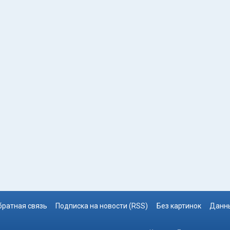
братная связь
Подписка на новости (RSS)
Без картинок
Данны