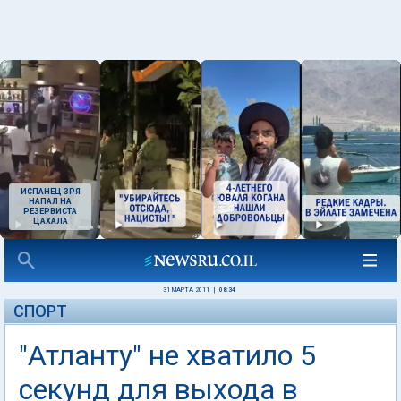
ИСПАНЕЦ ЗРЯ
НАПАЛ НА
РЕЗЕРВИСТА
ЦАХАЛА
31 МАРТА 2011
|
08:34
СПОРТ
"Атланту" не хватило 5
секунд для выхода в