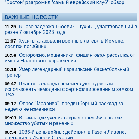
"Бостон" разгромил "самый еврейский клуб": обзор
ВАЖНЫЕ НОВОСТИ
В Газе задержан боевик "Нухбы", участвовавший в
11:29
резне 7 октября 2023 года
Хуситы атаковали военные лагеря в Йемене,
11:07
десятки погибших
Осторожно, мошенники: фишинговая рассылка от
10:56
имени Налогового управления
Умер легендарный израильский баскетбольный
10:16
тренер
Власти Таиланда рекомендуют туристам
09:47
использовать чемоданы с сертифицированным замком
TSA
Опрос "Mаарива": предвыборный расклад за
09:17
неделю не изменился
В Таиланде ученик открыл стрельбу в школе:
09:03
множество убитых и раненых
1036-й день войны: действия в Газе и Ливане,
08:54
операции в Иудее и Самарии