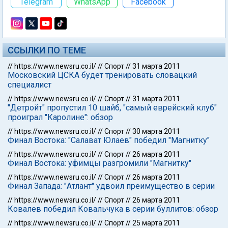
Telegram
WhatsApp
Facebook
ССЫЛКИ ПО ТЕМЕ
//
https://www.newsru.co.il/
//
Спорт
//
31 марта 2011
Московский ЦСКА будет тренировать словацкий
специалист
//
https://www.newsru.co.il/
//
Спорт
//
31 марта 2011
"Детройт" пропустил 10 шайб, "самый еврейский клуб"
проиграл "Каролине": обзор
//
https://www.newsru.co.il/
//
Спорт
//
30 марта 2011
Финал Востока: "Салават Юлаев" победил "Магнитку"
//
https://www.newsru.co.il/
//
Спорт
//
26 марта 2011
Финал Востока: уфимцы разгромили "Магнитку"
//
https://www.newsru.co.il/
//
Спорт
//
26 марта 2011
Финал Запада: "Атлант" удвоил преимущество в серии
//
https://www.newsru.co.il/
//
Спорт
//
26 марта 2011
Ковалев победил Ковальчука в серии буллитов: обзор
//
https://www.newsru.co.il/
//
Спорт
//
25 марта 2011