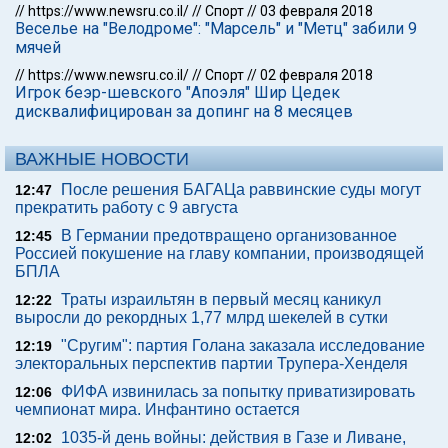
//
https://www.newsru.co.il/
//
Спорт
//
03 февраля 2018
Веселье на "Велодроме": "Марсель" и "Метц" забили 9
мячей
//
https://www.newsru.co.il/
//
Спорт
//
02 февраля 2018
Игрок беэр-шевского "Апоэля" Шир Цедек
дисквалифицирован за допинг на 8 месяцев
ВАЖНЫЕ НОВОСТИ
После решения БАГАЦа раввинские суды могут
12:47
прекратить работу с 9 августа
В Германии предотвращено организованное
12:45
Россией покушение на главу компании, производящей
БПЛА
Траты израильтян в первый месяц каникул
12:22
выросли до рекордных 1,77 млрд шекелей в сутки
"Сругим": партия Голана заказала исследование
12:19
электоральных перспектив партии Трупера-Хенделя
ФИФА извинилась за попытку приватизировать
12:06
чемпионат мира. Инфантино остается
1035-й день войны: действия в Газе и Ливане,
12:02