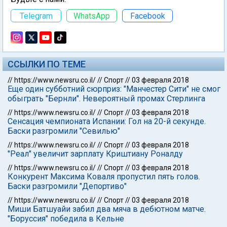
Telegram
WhatsApp
Facebook
ССЫЛКИ ПО ТЕМЕ
//
https://www.newsru.co.il/
//
Спорт
//
03 февраля 2018
Еще один субботний сюрприз: "Манчестер Сити" не смог
обыграть "Бернли". Невероятный промах Стерлинга
//
https://www.newsru.co.il/
//
Спорт
//
03 февраля 2018
Сенсация чемпионата Испании: Гол на 20-й секунде.
Баски разгромили "Севилью"
//
https://www.newsru.co.il/
//
Спорт
//
03 февраля 2018
"Реал" увеличит зарплату Криштиану Роналду
//
https://www.newsru.co.il/
//
Спорт
//
03 февраля 2018
Конкурент Максима Коваля пропустил пять голов.
Баски разгромили "Депортиво"
//
https://www.newsru.co.il/
//
Спорт
//
03 февраля 2018
Миши Батшуайи забил два мяча в дебютном матче.
"Боруссия" победила в Кельне