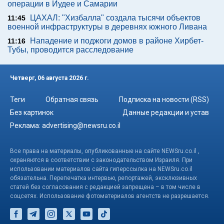
операции в Иудее и Самарии
ЦАХАЛ: "Хизбалла" создала тысячи объектов
11:45
военной инфраструктуры в деревнях южного Ливана
Нападение и поджоги домов в районе Хирбет-
11:16
Тубы, проводится расследование
Четверг, 06 августа 2026 г.
Теги
Обратная связь
Подписка на новости (RSS)
Без картинок
Данные редакции и устав
Реклама:
advertising@newsru.co.il
Все права на материалы, опубликованные на сайте NEWSru.co.il ,
охраняются в соответствии с законодательством Израиля. При
использовании материалов сайта гиперссылка на NEWSru.co.il
обязательна. Перепечатка интервью, репортажей, эксклюзивных
статей без согласования с редакцией запрещена – в том числе в
соцсетях. Использование фотоматериалов агентств не разрешается.