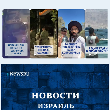
ИСПАНЕЦ ЗРЯ
НАПАЛ НА
РЕЗЕРВИСТА
ЦАХАЛА