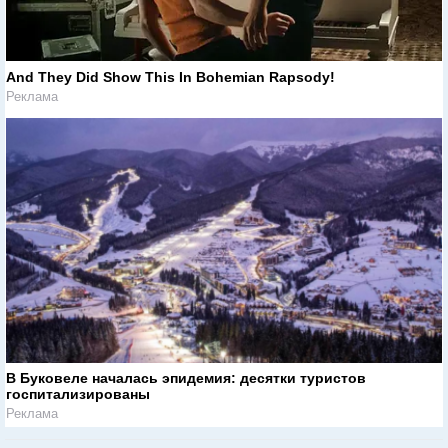
And They Did Show This In Bohemian Rapsody!
Реклама
В Буковеле началась эпидемия: десятки туристов
госпитализированы
Реклама