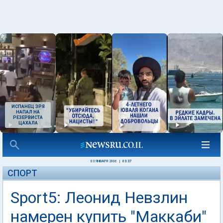
ИСПАНЕЦ ЗРЯ
НАПАЛ НА
РЕЗЕРВИСТА
ЦАХАЛА
03 ЯНВАРЯ 2006
|
03:37
СПОРТ
Sport5: Леонид Невзлин
намерен купить "Маккаби"