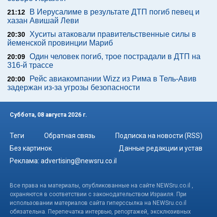
В Иерусалиме в результате ДТП погиб певец и
21:12
хазан Авишай Леви
Хуситы атаковали правительственные силы в
20:30
йеменской провинции Мариб
Один человек погиб, трое пострадали в ДТП на
20:09
316-й трассе
Рейс авиакомпании Wizz из Рима в Тель-Авив
20:00
задержан из-за угрозы безопасности
Суббота, 08 августа 2026 г.
Теги
Обратная связь
Подписка на новости (RSS)
Без картинок
Данные редакции и устав
Реклама:
advertising@newsru.co.il
Все права на материалы, опубликованные на сайте NEWSru.co.il ,
охраняются в соответствии с законодательством Израиля. При
использовании материалов сайта гиперссылка на NEWSru.co.il
обязательна. Перепечатка интервью, репортажей, эксклюзивных