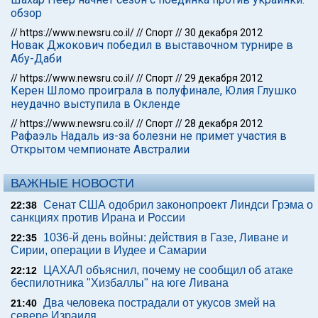
обзор
//
https://www.newsru.co.il/
//
Спорт
//
30 декабря 2012
Новак Джокович победил в выставочном турнире в
Абу-Даби
//
https://www.newsru.co.il/
//
Спорт
//
29 декабря 2012
Керен Шломо проиграла в полуфинале, Юлия Глушко
неудачно выступила в Окленде
//
https://www.newsru.co.il/
//
Спорт
//
28 декабря 2012
Рафаэль Надаль из-за болезни не примет участия в
Открытом чемпионате Австралии
ВАЖНЫЕ НОВОСТИ
Сенат США одобрил законопроект Линдси Грэма о
22:38
санкциях против Ирана и России
1036-й день войны: действия в Газе, Ливане и
22:35
Сирии, операции в Иудее и Самарии
ЦАХАЛ объяснил, почему не сообщил об атаке
22:12
беспилотника "Хизбаллы" на юге Ливана
Два человека пострадали от укусов змей на
21:40
севере Израиля