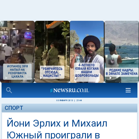
ИСПАНЕЦ ЗРЯ
НАПАЛ НА
РЕЗЕРВИСТА
ЦАХАЛА
03 ЯНВАРЯ 2013
|
21:44
СПОРТ
Йони Эрлих и Михаил
Южный проиграли в