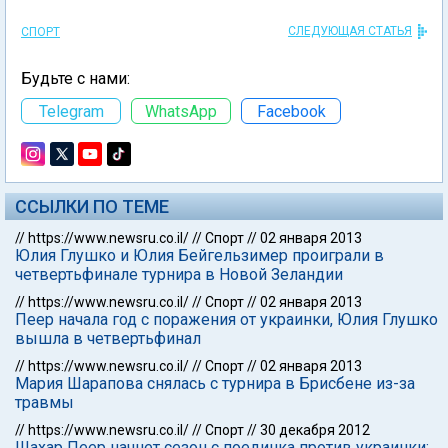
СЛЕДУЮЩАЯ СТАТЬЯ
СПОРТ
Будьте с нами:
Telegram
WhatsApp
Facebook
ССЫЛКИ ПО ТЕМЕ
//
https://www.newsru.co.il/
//
Спорт
//
02 января 2013
Юлия Глушко и Юлия Бейгельзимер проиграли в
четвертьфинале турнира в Новой Зеландии
//
https://www.newsru.co.il/
//
Спорт
//
02 января 2013
Пеер начала год с поражения от украинки, Юлия Глушко
вышла в четвертьфинал
//
https://www.newsru.co.il/
//
Спорт
//
02 января 2013
Мария Шарапова снялась с турнира в Брисбене из-за
травмы
//
https://www.newsru.co.il/
//
Спорт
//
30 декабря 2012
Шахар Пеер начнет сезон с поединка против украинки: