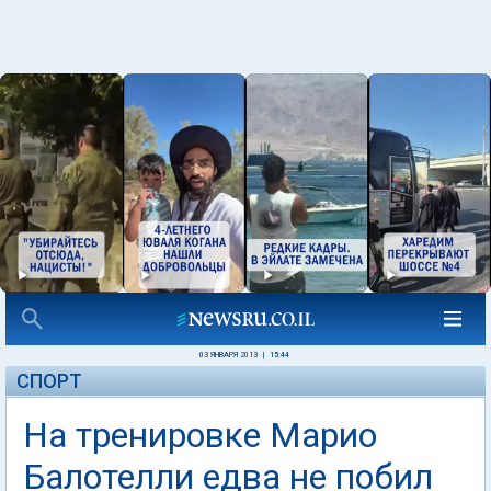
03 ЯНВАРЯ 2013
|
15:44
СПОРТ
На тренировке Марио
Балотелли едва не побил