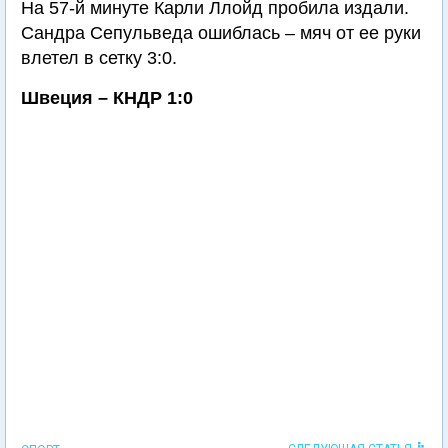
На 57-й минуте Карли Ллойд пробила издали.
Сандра Сепульведа ошиблась – мяч от ее руки
влетел в сетку 3:0.
Швеция – КНДР 1:0