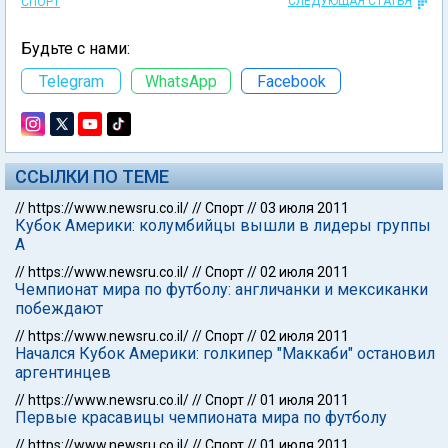
СЛЕДУЮЩАЯ СТАТЬЯ
СПОРТ
Будьте с нами:
Telegram
WhatsApp
Facebook
ССЫЛКИ ПО ТЕМЕ
//
https://www.newsru.co.il/
//
Спорт
//
03 июля 2011
Кубок Америки: колумбийцы вышли в лидеры группы
А
//
https://www.newsru.co.il/
//
Спорт
//
02 июля 2011
Чемпионат мира по футболу: англичанки и мексиканки
побеждают
//
https://www.newsru.co.il/
//
Спорт
//
02 июля 2011
Начался Кубок Америки: голкипер "Маккаби" остановил
аргентинцев
//
https://www.newsru.co.il/
//
Спорт
//
01 июля 2011
Первые красавицы чемпионата мира по футболу
//
https://www.newsru.co.il/
//
Спорт
//
01 июля 2011