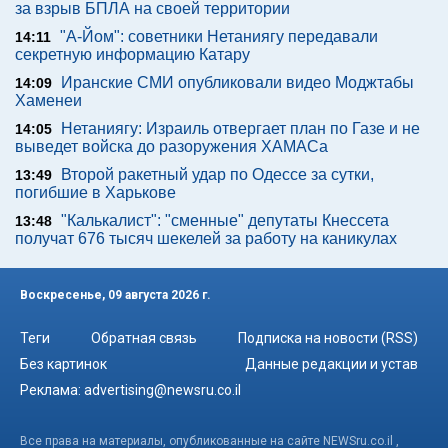
за взрыв БПЛА на своей территории
"А-Йом": советники Нетаниягу передавали
14:11
секретную информацию Катару
Иранские СМИ опубликовали видео Моджтабы
14:09
Хаменеи
Нетаниягу: Израиль отвергает план по Газе и не
14:05
выведет войска до разоружения ХАМАСа
Второй ракетный удар по Одессе за сутки,
13:49
погибшие в Харькове
"Калькалист": "сменные" депутаты Кнессета
13:48
получат 676 тысяч шекелей за работу на каникулах
Воскресенье, 09 августа 2026 г.
Теги
Обратная связь
Подписка на новости (RSS)
Без картинок
Данные редакции и устав
Реклама:
advertising@newsru.co.il
Все права на материалы, опубликованные на сайте NEWSru.co.il ,