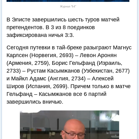
Журнал "64"
В Элисте завершились шесть туров матчей
претендентов. В 3 из 8 поединков
зафиксирована ничья 3:3.
Сегодня путевки в тай-бреке разыграют Магнус
Карлсен (Норвегия, 2693) – Левон Аронян
(Армения, 2759), Борис Гельфанд (Израиль,
2733) – Рустам Касымжанов (Узбекистан, 2677)
и Майкл Адамс (Англия, 2734) – Алексей
Широв (Испания, 2699). Причем только в матче
Гельфанд – Касымжанов все 6 партий
завершились вничью.