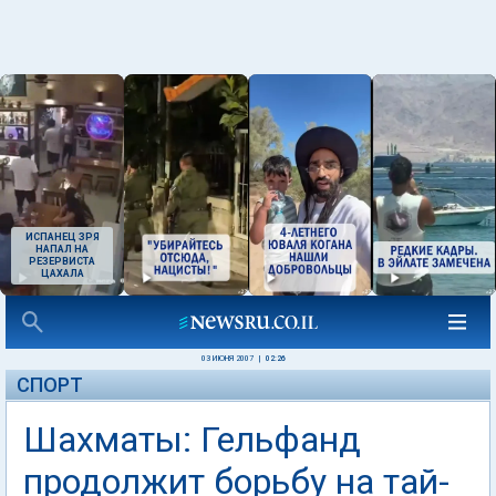
ИСПАНЕЦ ЗРЯ
НАПАЛ НА
РЕЗЕРВИСТА
ЦАХАЛА
03 ИЮНЯ 2007
|
02:26
СПОРТ
Шахматы: Гельфанд
продолжит борьбу на тай-