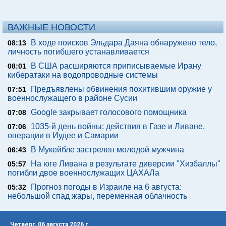
ВАЖНЫЕ НОВОСТИ
В ходе поисков Эльдара Даяна обнаружено тело,
08:13
личность погибшего устанавливается
В США расширяются приписываемые Ирану
08:01
кибератаки на водопроводные системы
Предъявлены обвинения похитившим оружие у
07:51
военнослужащего в районе Сусии
Google закрывает голосового помощника
07:08
1035-й день войны: действия в Газе и Ливане,
07:06
операции в Иудее и Самарии
В Мукейбле застрелен молодой мужчина
06:43
На юге Ливана в результате диверсии "Хизбаллы"
05:57
погибли двое военнослужащих ЦАХАЛа
Прогноз погоды в Израиле на 6 августа:
05:32
небольшой спад жары, переменная облачность
Четверг, 06 августа 2026 г.