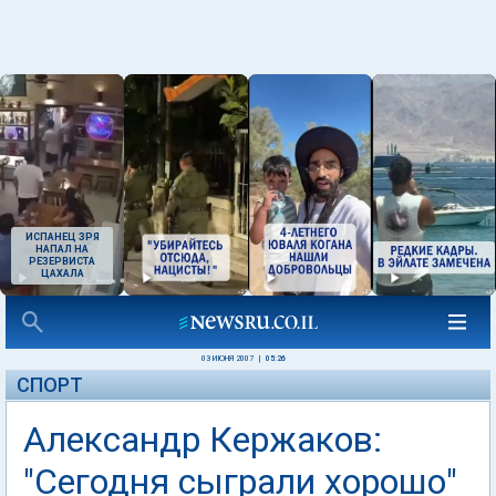
ИСПАНЕЦ ЗРЯ
НАПАЛ НА
РЕЗЕРВИСТА
ЦАХАЛА
03 ИЮНЯ 2007
|
05:26
СПОРТ
Александр Кержаков:
"Сегодня сыграли хорошо"