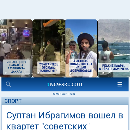
ИСПАНЕЦ ЗРЯ
НАПАЛ НА
РЕЗЕРВИСТА
ЦАХАЛА
03 ИЮНЯ 2007
|
09:58
СПОРТ
Султан Ибрагимов вошел в
квартет "советских"