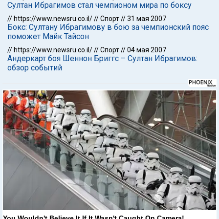
Султан Ибрагимов стал чемпионом мира по боксу
//
https://www.newsru.co.il/
//
Спорт
//
31 мая 2007
Бокс: Султану Ибрагимову в бою за чемпионский пояс
поможет Майк Тайсон
//
https://www.newsru.co.il/
//
Спорт
//
04 мая 2007
Андеркарт боя Шеннон Бриггс – Султан Ибрагимов:
обзор событий
You Wouldn't Believe It If It Wasn't Caught On Camera!