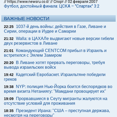
//
https://www.newsru.co.il/
//
Спорт
//
02 февраля 2007
Футбол, достойный финала: ЦСКА – "Спартак" 3:2
ВАЖНЫЕ НОВОСТИ
1037-й день войны: действия в Газе, Ливане и
22:25
Сирии, операции в Иудее и Самарии
Walla: в ЦАХАЛе выдвигают новые версии гибели
21:32
двух резервистов в Ливане
Командующий CENTCOM прибыл в Израиль и
21:01
встретился с Эялем Замиром
В Ливане хотят прервать переговоры, требуя
20:20
вывода израильских войск
Кадетский Евробаскет. Израильтяне победили
19:42
греков
NYP: полиция Нью-Йорка боится беспорядков во
19:38
время визита Нетаниягу: "Мамдани провоцирует их"
Прорвавшиеся в Сеуту мигранты жалуются на
19:09
отсутствие условий для проживания
Президент Ирана: "США – преступная держава,
18:35
несмотря на переговоры"