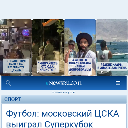
ИСПАНЕЦ ЗРЯ
НАПАЛ НА
РЕЗЕРВИСТА
ЦАХАЛА
03 МАРТА 2007
|
23:47
СПОРТ
Футбол: московский ЦСКА
выиграл Суперкубок