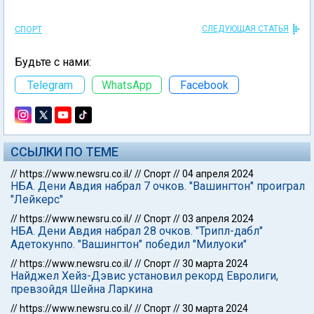
СЛЕДУЮЩАЯ СТАТЬЯ
СПОРТ
Будьте с нами:
Telegram
WhatsApp
Facebook
ССЫЛКИ ПО ТЕМЕ
//
https://www.newsru.co.il/
//
Спорт
//
04 апреля 2024
НБА. Дени Авдия набрал 7 очков. "Вашингтон" проиграл
"Лейкерс"
//
https://www.newsru.co.il/
//
Спорт
//
03 апреля 2024
НБА. Дени Авдия набрал 28 очков. "Трипл-дабл"
Адетокунпо. "Вашингтон" победил "Милуоки"
//
https://www.newsru.co.il/
//
Спорт
//
30 марта 2024
Найджел Хейз-Дэвис установил рекорд Евролиги,
превзойдя Шейна Ларкина
//
https://www.newsru.co.il/
//
Спорт
//
30 марта 2024