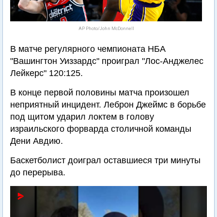
AP Photo/John McDonnell
В матче регулярного чемпионата НБА
"Вашингтон Уиззардс" проиграл "Лос-Анджелес
Лейкерс" 120:125.
В конце первой половины матча произошел
неприятный инцидент. Леброн Джеймс в борьбе
под щитом ударил локтем в голову
израильского форварда столичной команды
Дени Авдию.
Баскетболист доиграл оставшиеся три минуты
до перерыва.