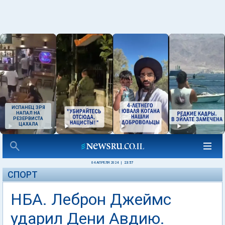
ИСПАНЕЦ ЗРЯ
НАПАЛ НА
РЕЗЕРВИСТА
ЦАХАЛА
04 АПРЕЛЯ 2024
|
23:57
СПОРТ
НБА. Леброн Джеймс
ударил Дени Авдию.