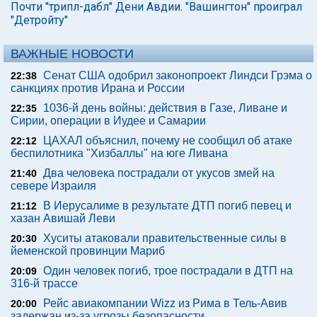
Почти "трипл-дабл" Дени Авдии. "Вашингтон" проиграл
"Детройту"
ВАЖНЫЕ НОВОСТИ
Сенат США одобрил законопроект Линдси Грэма о
22:38
санкциях против Ирана и России
1036-й день войны: действия в Газе, Ливане и
22:35
Сирии, операции в Иудее и Самарии
ЦАХАЛ объяснил, почему не сообщил об атаке
22:12
беспилотника "Хизбаллы" на юге Ливана
Два человека пострадали от укусов змей на
21:40
севере Израиля
В Иерусалиме в результате ДТП погиб певец и
21:12
хазан Авишай Леви
Хуситы атаковали правительственные силы в
20:30
йеменской провинции Мариб
Один человек погиб, трое пострадали в ДТП на
20:09
316-й трассе
Рейс авиакомпании Wizz из Рима в Тель-Авив
20:00
задержан из-за угрозы безопасности