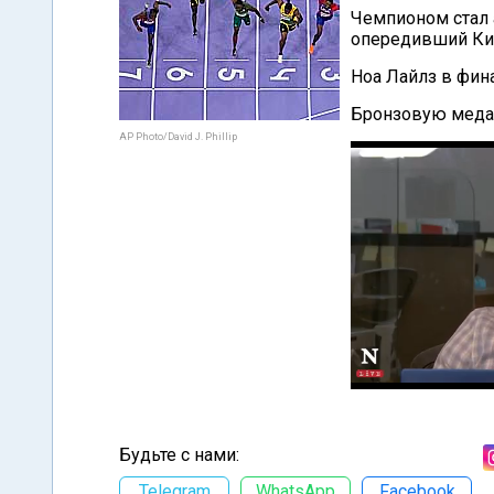
Чемпионом стал 
опередивший Киш
Ноа Лайлз в фин
Бронзовую меда
AP Photo/David J. Phillip
Будьте с нами:
Telegram
WhatsApp
Facebook