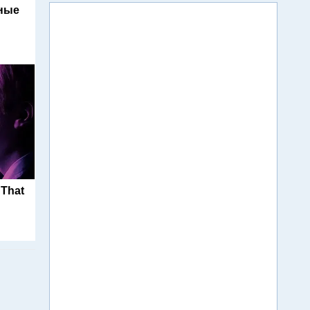
ьные
 That