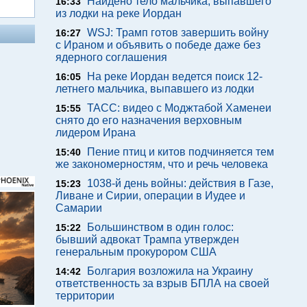
Найдено тело мальчика, выпавшего
16:33
из лодки на реке Иордан
WSJ: Трамп готов завершить войну
16:27
с Ираном и объявить о победе даже без
ядерного соглашения
На реке Иордан ведется поиск 12-
16:05
летнего мальчика, выпавшего из лодки
ТАСС: видео с Моджтабой Хаменеи
15:55
снято до его назначения верховным
лидером Ирана
Пение птиц и китов подчиняется тем
15:40
же закономерностям, что и речь человека
1038-й день войны: действия в Газе,
15:23
Ливане и Сирии, операции в Иудее и
Самарии
Большинством в один голос:
15:22
бывший адвокат Трампа утвержден
генеральным прокурором США
Болгария возложила на Украину
14:42
ответственность за взрыв БПЛА на своей
территории