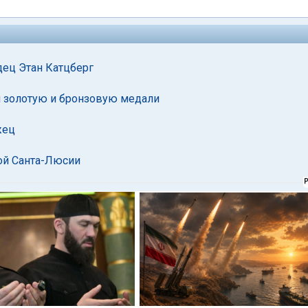
дец Этан Катцберг
и золотую и бронзовую медали
жец
ной Санта-Люсии