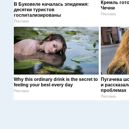
Кремль гот
В Буковеле началась эпидемия:
Чечни
десятки туристов
Реклама
госпитализированы
Реклама
Why this ordinary drink is the secret to
Пугачева ш
feeling your best every day
и рассказал
проблемах
Реклама
Реклама