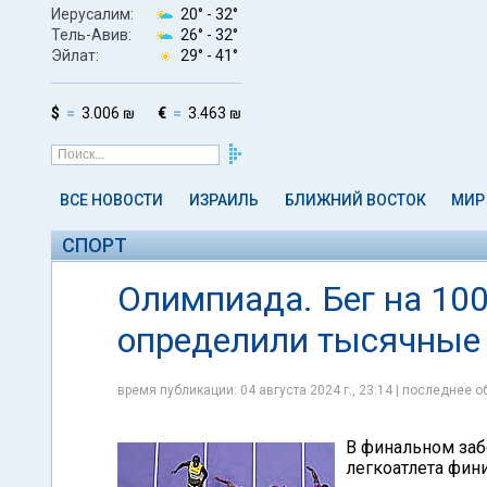
Иерусалим:
20° -
32°
Тель-Авив:
26° -
32°
Эйлат:
29° -
41°
$
3.006 ₪
€
3.463 ₪
ВСЕ НОВОСТИ
ИЗРАИЛЬ
БЛИЖНИЙ ВОСТОК
МИР
СПОРТ
Олимпиада. Бег на 10
определили тысячные
время публикации: 04 августа 2024 г., 23:14 | последнее об
В финальном заб
легкоатлета фин