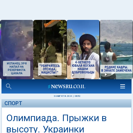
ИСПАНЕЦ ЗРЯ
НАПАЛ НА
РЕЗЕРВИСТА
ЦАХАЛА
04 АВГУСТА 2024
|
08:52
СПОРТ
Олимпиада. Прыжки в
высоту. Украинки