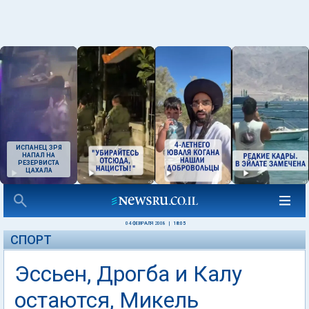
ИСПАНЕЦ ЗРЯ
НАПАЛ НА
РЕЗЕРВИСТА
ЦАХАЛА
04 ФЕВРАЛЯ 2008
|
18:05
СПОРТ
Эссьен, Дрогба и Калу
остаются, Микель