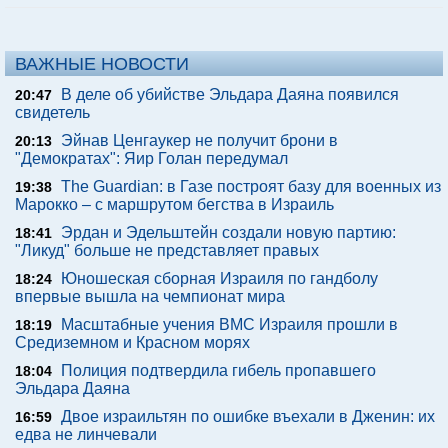
ВАЖНЫЕ НОВОСТИ
В деле об убийстве Эльдара Даяна появился
20:47
свидетель
Эйнав Ценгаукер не получит брони в
20:13
"Демократах": Яир Голан передумал
The Guardian: в Газе построят базу для военных из
19:38
Марокко – с маршрутом бегства в Израиль
Эрдан и Эдельштейн создали новую партию:
18:41
"Ликуд" больше не представляет правых
Юношеская сборная Израиля по гандболу
18:24
впервые вышла на чемпионат мира
Масштабные учения ВМС Израиля прошли в
18:19
Средиземном и Красном морях
Полиция подтвердила гибель пропавшего
18:04
Эльдара Даяна
Двое израильтян по ошибке въехали в Дженин: их
16:59
едва не линчевали