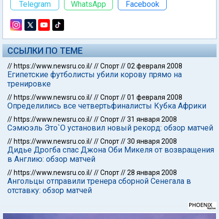
Telegram
WhatsApp
Facebook
ССЫЛКИ ПО ТЕМЕ
//
https://www.newsru.co.il/
//
Спорт
//
02 февраля 2008
Египетские футболисты убили корову прямо на
тренировке
//
https://www.newsru.co.il/
//
Спорт
//
01 февраля 2008
Определились все четвертьфиналисты Кубка Африки
//
https://www.newsru.co.il/
//
Спорт
//
31 января 2008
Сэмюэль Это`О установил новый рекорд: обзор матчей
//
https://www.newsru.co.il/
//
Спорт
//
30 января 2008
Дидье Дрогба спас Джона Оби Микеля от возвращения
в Англию: обзор матчей
//
https://www.newsru.co.il/
//
Спорт
//
28 января 2008
Ангольцы отправили тренера сборной Сенегала в
отставку: обзор матчей