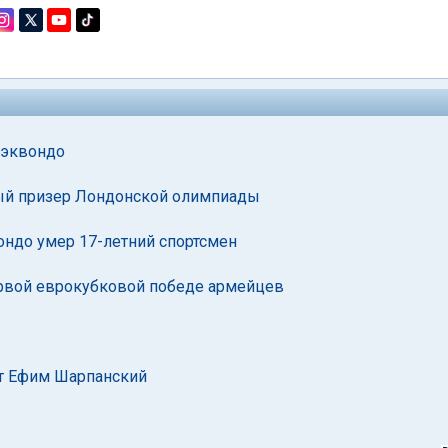
хэквондо
ный призер Лондонской олимпиады
ондо умер 17-летний спортсмен
рвой еврокубковой победе армейцев
т Ефим Шарпанский