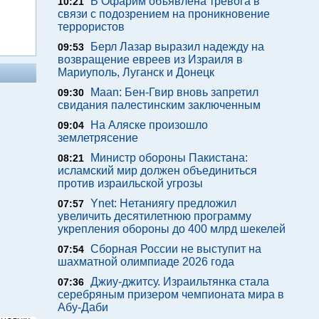
В Офарим объявлена тревога в
10:21
связи с подозрением на проникновение
террористов
Берл Лазар выразил надежду на
09:53
возвращение евреев из Израиля в
Мариуполь, Луганск и Донецк
Maan: Бен-Гвир вновь запретил
09:30
свидания палестинским заключенным
На Аляске произошло
09:04
землетрясение
Министр обороны Пакистана:
08:21
исламский мир должен объединиться
против израильской угрозы
Ynet: Нетаниягу предложил
07:57
увеличить десятилетнюю программу
укрепления обороны до 400 млрд шекелей
Сборная России не выступит на
07:54
шахматной олимпиаде 2026 года
Джиу-джитсу. Израильтянка стала
07:36
серебряным призером чемпионата мира в
Абу-Даби