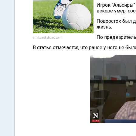
Игрок "Альсиры"
вскоре умер, со
Подросток был до
жизнь.
По предваритель
thinkstockphotos.com
В статье отмечается, что ранее у него не бы