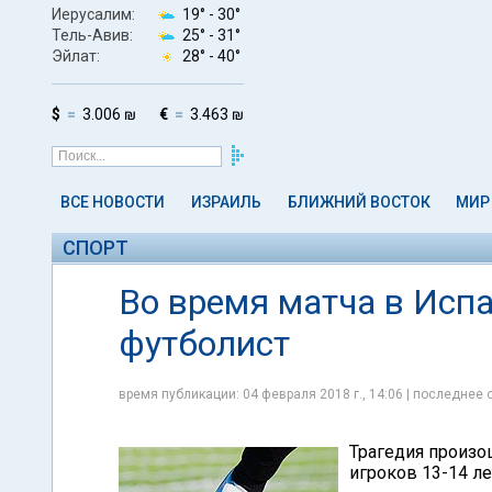
Иерусалим:
19° -
30°
Тель-Авив:
25° -
31°
Эйлат:
28° -
40°
$
3.006 ₪
€
3.463 ₪
ВСЕ НОВОСТИ
ИЗРАИЛЬ
БЛИЖНИЙ ВОСТОК
МИР
СПОРТ
Во время матча в Исп
футболист
время публикации: 04 февраля 2018 г., 14:06 | последнее 
Трагедия произо
игроков 13-14 ле