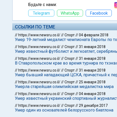
Будьте с нами:
Telegram
WhatsApp
Facebook
ССЫЛКИ ПО ТЕМЕ
//
https://www.newsru.co.il/
//
Спорт
//
04 февраля 2018
Умер 19-летний медалист чемпионата Европы по т
//
https://www.newsru.co.il/
//
Спорт
//
31 января 2018
Умер известный футболист и легкоатлет, серебря
//
https://www.newsru.co.il/
//
Спорт
//
31 января 2018
В Ставропольском крае во время турнира по тхэкв
//
https://www.newsru.co.il/
//
Спорт
//
31 января 2018
Умер бывший нападающий ЦСКА, причастный к пе
//
https://www.newsru.co.il/
//
Спорт
//
25 января 2018
Умерла старейшая олимпийская медалистка мира
//
https://www.newsru.co.il/
//
Спорт
//
04 января 2018
Умер известный украинский спортивный журналис
//
https://www.newsru.co.il/
//
Спорт
//
29 декабря 2017
Умер один из основателей белорусского биатлона